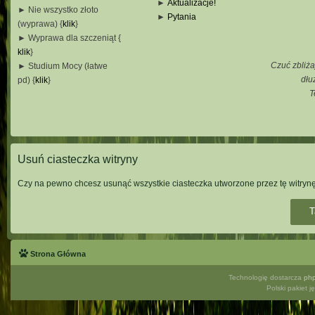
►
Aktualizacje!
► Nie wszystko złoto
►
Pytania
(wyprawa) {
klik
}
_
► Wyprawa dla szczeniąt {
_
klik
}
_
Czuć zbliża
► Studium Mocy (łatwe
_
dłu
pd) {
klik
}
T
_
_
_
Usuń ciasteczka witryny
Czy na pewno chcesz usunąć wszystkie ciasteczka utworzone przez tę witryn
Strona Główna
Technologię dostarcza
ph
Polski pakiet 