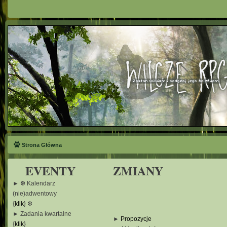
Strona Główna
EVENTY
ZMIANY
► ❆ Kalendarz
(nie)adwentowy
{
klik
} ❆
► Zadania kwartalne
►
Propozycje
{
klik
}