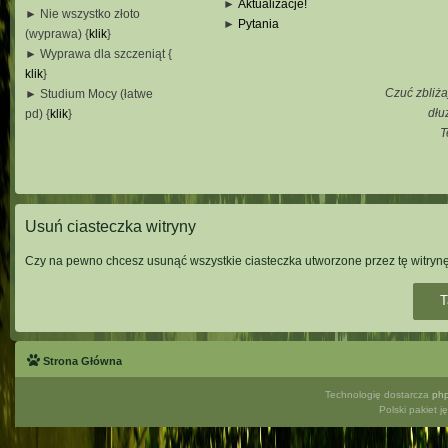
►
Aktualizacje!
► Nie wszystko złoto
►
Pytania
(wyprawa) {
klik
}
_
► Wyprawa dla szczeniąt {
_
klik
}
_
Czuć zbliża
► Studium Mocy (łatwe
_
dłu
pd) {
klik
}
T
_
_
_
Usuń ciasteczka witryny
Czy na pewno chcesz usunąć wszystkie ciasteczka utworzone przez tę witryn
Strona Główna
Technologię dostarcza
ph
Polski pakiet 