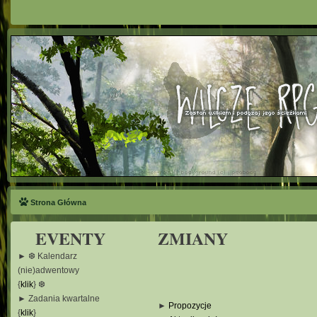
Strona Główna
EVENTY
ZMIANY
► ❆ Kalendarz
(nie)adwentowy
{
klik
} ❆
► Zadania kwartalne
►
Propozycje
{
klik
}