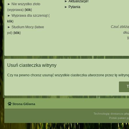
►
Aktualizacje!
► Nie wszystko złoto
►
Pytania
(wyprawa) {
klik
}
_
► Wyprawa dla szczeniąt {
_
klik
}
_
Czuć zbliża
► Studium Mocy (łatwe
_
dłu
pd) {
klik
}
T
_
_
_
Usuń ciasteczka witryny
Czy na pewno chcesz usunąć wszystkie ciasteczka utworzone przez tę witryn
Strona Główna
Technologię dostarcza
ph
Polski pakiet 