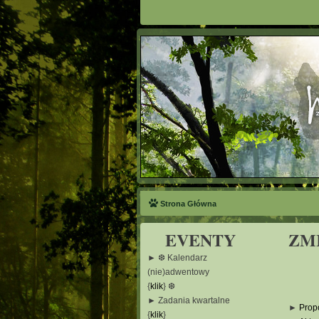
Strona Główna
EVENTY
ZM
► ❆ Kalendarz
(nie)adwentowy
{
klik
} ❆
► Zadania kwartalne
►
Prop
{
klik
}