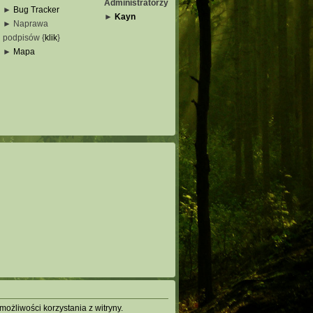
Administratorzy
►
Bug Tracker
►
Kayn
► Naprawa
podpisów {
klik
}
_
►
Mapa
_
_
_
ożliwości korzystania z witryny.