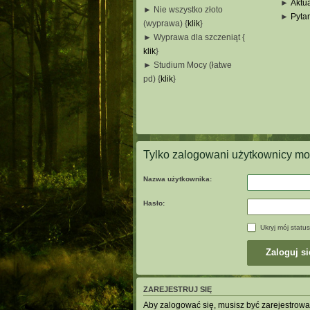
►
Aktua
► Nie wszystko złoto
►
Pyta
(wyprawa) {
klik
}
_
► Wyprawa dla szczeniąt {
_
klik
}
_
► Studium Mocy (łatwe
_
pd) {
klik
}
_
_
_
Tylko zalogowani użytkownicy mo
Nazwa użytkownika:
Hasło:
Ukryj mój status
ZAREJESTRUJ SIĘ
Aby zalogować się, musisz być zarejestrowan