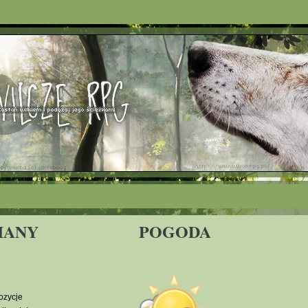
IANY
POGODA
ozycje