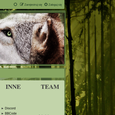
Zarejestruj się
Zaloguj się
INNE
TEAM
►
Discord
►
BBCode