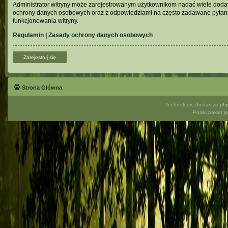
Administrator witryny może zarejestrowanym użytkownikom nadać wiele doda
ochrony danych osobowych oraz z odpowiedziami na często zadawane pytani
funkcjonowania witryny.
Regulamin
|
Zasady ochrony danych osobowych
Zarejestruj się
Strona Główna
Technologię dostarcza
ph
Polski pakiet 