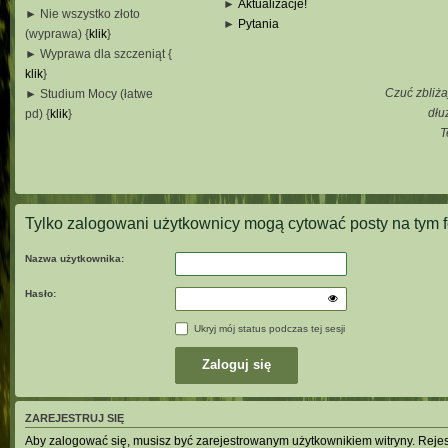
►
Aktualizacje!
► Nie wszystko złoto
►
Pytania
(wyprawa) {
klik
}
_
► Wyprawa dla szczeniąt {
_
klik
}
_
Czuć zbliża
► Studium Mocy (łatwe
_
dłu
pd) {
klik
}
T
_
_
_
Tylko zalogowani użytkownicy mogą cytować posty na tym 
Nazwa użytkownika:
Hasło:
Ukryj mój status podczas tej sesji
ZAREJESTRUJ SIĘ
Aby zalogować się, musisz być zarejestrowanym użytkownikiem witryny. Rejestr