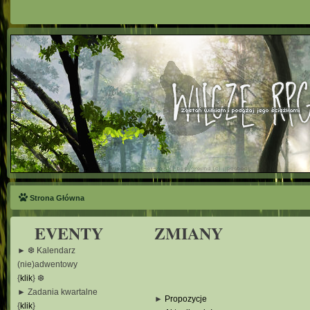
Strona Główna
EVENTY
ZMIANY
► ❆ Kalendarz
(nie)adwentowy
{
klik
} ❆
► Zadania kwartalne
►
Propozycje
{
klik
}