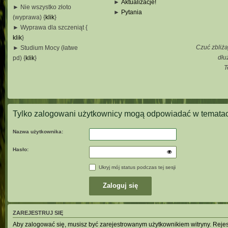
►
Aktualizacje!
► Nie wszystko złoto
►
Pytania
(wyprawa) {
klik
}
_
► Wyprawa dla szczeniąt {
_
klik
}
_
Czuć zbliża
► Studium Mocy (łatwe
_
dłu
pd) {
klik
}
T
_
_
_
Tylko zalogowani użytkownicy mogą odpowiadać w tematac
Nazwa użytkownika:
Hasło:
Ukryj mój status podczas tej sesji
ZAREJESTRUJ SIĘ
Aby zalogować się, musisz być zarejestrowanym użytkownikiem witryny. Rejestr