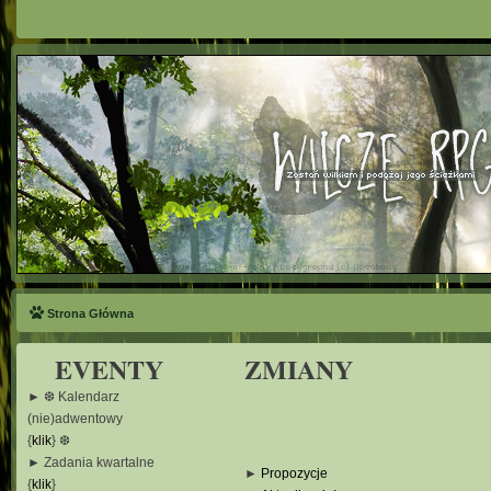
Strona Główna
EVENTY
ZMIANY
► ❆ Kalendarz
(nie)adwentowy
{
klik
} ❆
► Zadania kwartalne
►
Propozycje
{
klik
}