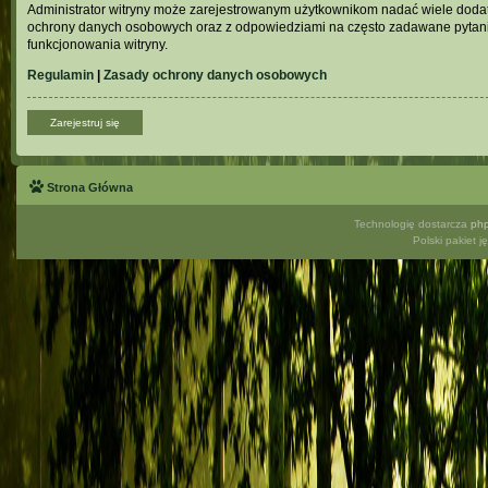
Administrator witryny może zarejestrowanym użytkownikom nadać wiele doda
ochrony danych osobowych oraz z odpowiedziami na często zadawane pytani
funkcjonowania witryny.
Regulamin
|
Zasady ochrony danych osobowych
Zarejestruj się
Strona Główna
Technologię dostarcza
ph
Polski pakiet 