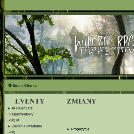
Strona Główna
EVENTY
ZMIANY
► ❆ Kalendarz
(nie)adwentowy
{
klik
} ❆
► Zadania kwartalne
►
Propozycje
{
klik
}