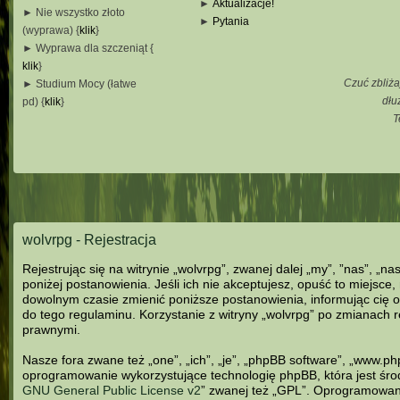
►
Aktualizacje!
► Nie wszystko złoto
►
Pytania
(wyprawa) {
klik
}
_
► Wyprawa dla szczeniąt {
_
klik
}
_
Czuć zbliża
► Studium Mocy (łatwe
_
dłu
pd) {
klik
}
T
_
_
_
wolvrpg - Rejestracja
Rejestrując się na witrynie „wolvrpg”, zwanej dalej „my”, ”nas”, „n
poniżej postanowienia. Jeśli ich nie akceptujesz, opuść to miejsce,
dowolnym czasie zmienić poniższe postanowienia, informując cię o
do tego regulaminu. Korzystanie z witryny „wolvrpg” po zmianach
prawnymi.
Nasze fora zwane też „one”, „ich”, „je”, „phpBB software”, „www.p
oprogramowanie wykorzystujące technologię phpBB, która jest środo
GNU General Public License v2
” zwanej też „GPL”. Oprogramowani