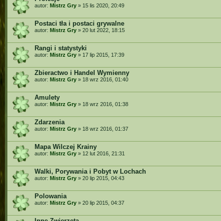
autor:
Mistrz Gry
»
15 lis 2020, 20:49
Postaci tła i postaci grywalne
autor:
Mistrz Gry
»
20 lut 2022, 18:15
Rangi i statystyki
autor:
Mistrz Gry
»
17 lip 2015, 17:39
Zbieractwo i Handel Wymienny
autor:
Mistrz Gry
»
18 wrz 2016, 01:40
Amulety
autor:
Mistrz Gry
»
18 wrz 2016, 01:38
Zdarzenia
autor:
Mistrz Gry
»
18 wrz 2016, 01:37
Mapa Wilczej Krainy
autor:
Mistrz Gry
»
12 lut 2016, 21:31
Walki, Porywania i Pobyt w Lochach
autor:
Mistrz Gry
»
20 lip 2015, 04:43
Polowania
autor:
Mistrz Gry
»
20 lip 2015, 04:37
Inne Zwierzęta