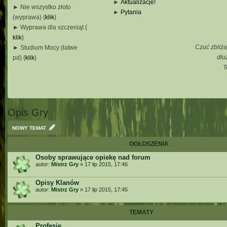
►
Aktualizacje!
► Nie wszystko złoto
►
Pytania
(wyprawa) {
klik
}
_
► Wyprawa dla szczeniąt {
_
klik
}
_
Czuć zbliża
► Studium Mocy (łatwe
_
dłu
pd) {
klik
}
T
_
_
_
Opis Gry
NOWY TEMAT
OGŁOSZENIA
Osoby sprawujące opiekę nad forum
autor:
Mistrz Gry
»
17 lip 2015, 17:46
Opisy Klanów
autor:
Mistrz Gry
»
17 lip 2015, 17:45
TEMATY
Profesje