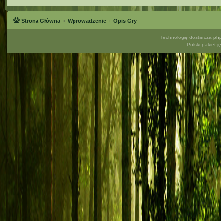
Strona Główna
Wprowadzenie
Opis Gry
Technologię dostarcza
ph
Polski pakiet 