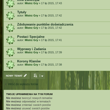
autor:
Mistrz Gry
»
17 lip 2015, 17:43
Tytuły
autor:
Mistrz Gry
»
17 lip 2015, 17:42
Zdobywanie punktów doświadczenia
autor:
Mistrz Gry
»
17 lip 2015, 17:42
Postaci Specjalne
autor:
Mistrz Gry
»
17 lip 2015, 17:41
Wyprawy i Zadania
autor:
Mistrz Gry
»
17 lip 2015, 17:39
Korony Klanów
autor:
Mistrz Gry
»
17 lip 2015, 17:38
NOWY TEMAT
Wróć do wykazu forów
TWOJE UPRAWNIENIA NA TYM FORUM
Nie możesz
tworzyć nowych tematów
Nie możesz
odpowiadać w tematach
Nie możesz
zmieniać swoich postów
Nie możesz
usuwać swoich postów