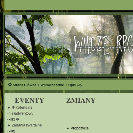
Strona Główna
Wprowadzenie
Opis Gry
EVENTY
ZMIANY
► ❆ Kalendarz
(nie)adwentowy
{
klik
} ❆
► Zadania kwartalne
►
Propozycje
{
klik
}