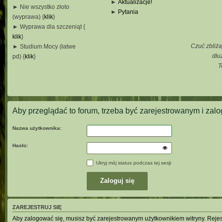
►
Aktualizacje!
► Nie wszystko złoto
►
Pytania
(wyprawa) {
klik
}
_
► Wyprawa dla szczeniąt {
_
klik
}
_
Czuć zbliża
► Studium Mocy (łatwe
_
dłu
pd) {
klik
}
T
_
_
_
Aby przeglądać to forum, trzeba być zarejestrowanym i za
Nazwa użytkownika:
Hasło:
Ukryj mój status podczas tej sesji
ZAREJESTRUJ SIĘ
Aby zalogować się, musisz być zarejestrowanym użytkownikiem witryny. Rejestr