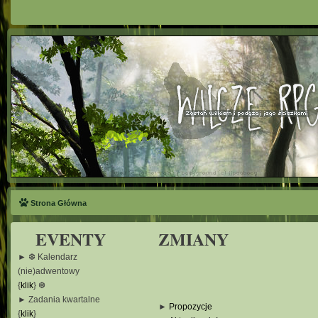
Strona Główna
EVENTY
ZMIANY
► ❆ Kalendarz
(nie)adwentowy
{
klik
} ❆
► Zadania kwartalne
►
Propozycje
{
klik
}