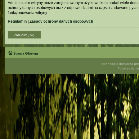
Administrator witryny może zarejestrowanym użytkownikom nadać wiele doda
ochrony danych osobowych oraz z odpowiedziami na często zadawane pytani
funkcjonowania witryny.
Regulamin
|
Zasady ochrony danych osobowych
Zarejestruj się
Strona Główna
Technologię dostarcza
ph
Polski pakiet 