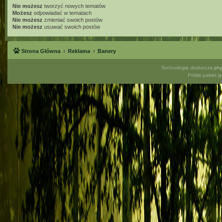
Nie możesz
tworzyć nowych tematów
Możesz
odpowiadać w tematach
Nie możesz
zmieniać swoich postów
Nie możesz
usuwać swoich postów
Strona Główna
Reklama
Banery
Technologię dostarcza
ph
Polski pakiet 