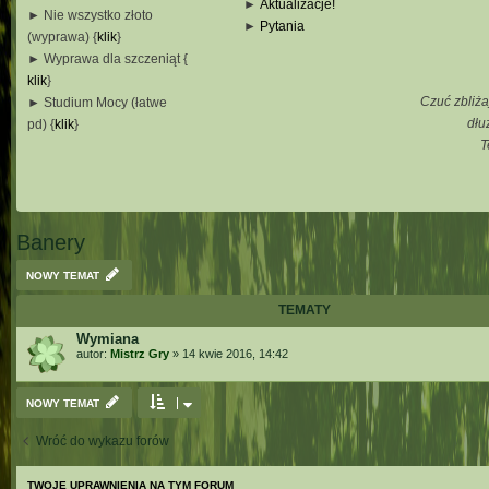
►
Aktualizacje!
► Nie wszystko złoto
►
Pytania
(wyprawa) {
klik
}
_
► Wyprawa dla szczeniąt {
_
klik
}
_
Czuć zbliża
► Studium Mocy (łatwe
_
dłu
pd) {
klik
}
T
_
_
_
Banery
NOWY TEMAT
TEMATY
Wymiana
autor:
Mistrz Gry
»
14 kwie 2016, 14:42
NOWY TEMAT
Wróć do wykazu forów
TWOJE UPRAWNIENIA NA TYM FORUM