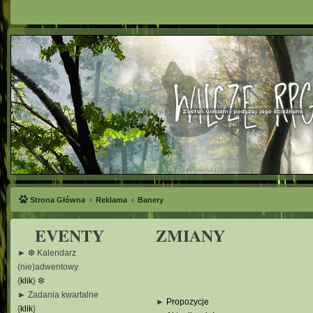
Strona Główna
Reklama
Banery
EVENTY
ZMIANY
► ❆ Kalendarz
(nie)adwentowy
{
klik
} ❆
► Zadania kwartalne
►
Propozycje
{
klik
}