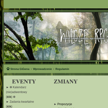
Strona Główna
Wprowadzenie
Regulamin
EVENTY
ZMIANY
► ❆ Kalendarz
(nie)adwentowy
{
klik
} ❆
► Zadania kwartalne
►
Propozycje
{
klik
}