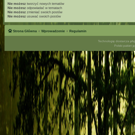
Nie możesz
tworzyć nowych tematów
Nie możesz
odpowiadać w tematach
Nie możesz
zmieniać swoich postów
Nie możesz
usuwać swoich postów
Strona Główna
Wprowadzenie
Regulamin
Technologię dostarcza
ph
Polski pakiet 