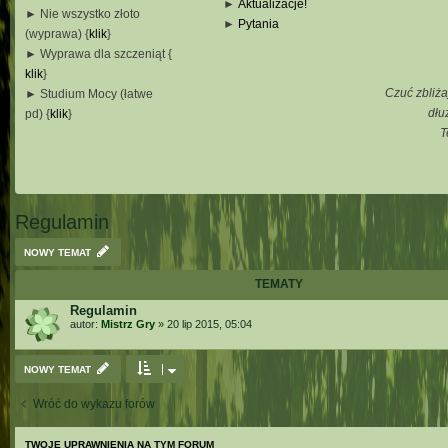
►
Aktualizacje!
► Nie wszystko złoto
►
Pytania
(wyprawa) {
klik
}
_
► Wyprawa dla szczeniąt {
_
klik
}
_
Czuć zbliża
► Studium Mocy (łatwe
_
dłu
pd) {
klik
}
T
_
_
_
Regulamin
NOWY TEMAT
TEMATY
Regulamin
autor:
Mistrz Gry
»
20 lip 2015, 05:04
NOWY TEMAT
Wróć do wykazu forów
TWOJE UPRAWNIENIA NA TYM FORUM