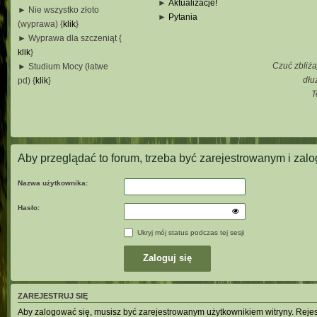
►
Aktualizacje!
► Nie wszystko złoto
►
Pytania
(wyprawa) {
klik
}
_
► Wyprawa dla szczeniąt {
_
klik
}
_
Czuć zbliża
► Studium Mocy (łatwe
_
dłu
pd) {
klik
}
T
_
_
_
Aby przeglądać to forum, trzeba być zarejestrowanym i za
Nazwa użytkownika:
Hasło:
Ukryj mój status podczas tej sesji
ZAREJESTRUJ SIĘ
Aby zalogować się, musisz być zarejestrowanym użytkownikiem witryny. Rejestr