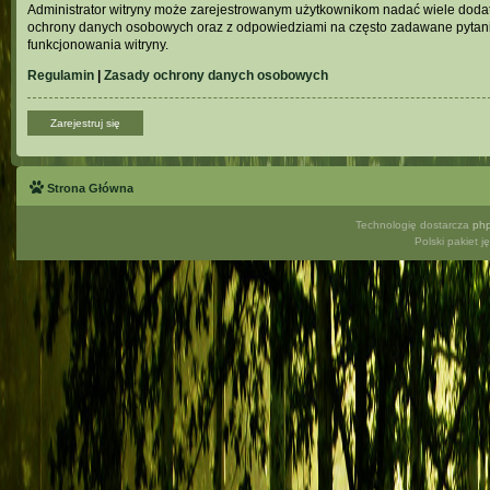
Administrator witryny może zarejestrowanym użytkownikom nadać wiele doda
ochrony danych osobowych oraz z odpowiedziami na często zadawane pytani
funkcjonowania witryny.
Regulamin
|
Zasady ochrony danych osobowych
Zarejestruj się
Strona Główna
Technologię dostarcza
ph
Polski pakiet 