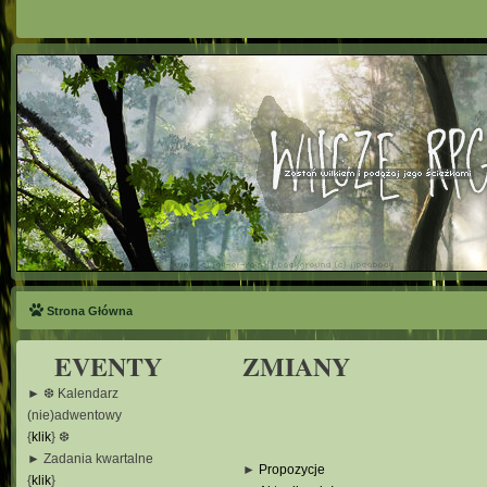
Strona Główna
EVENTY
ZMIANY
► ❆ Kalendarz
(nie)adwentowy
{
klik
} ❆
► Zadania kwartalne
►
Propozycje
{
klik
}