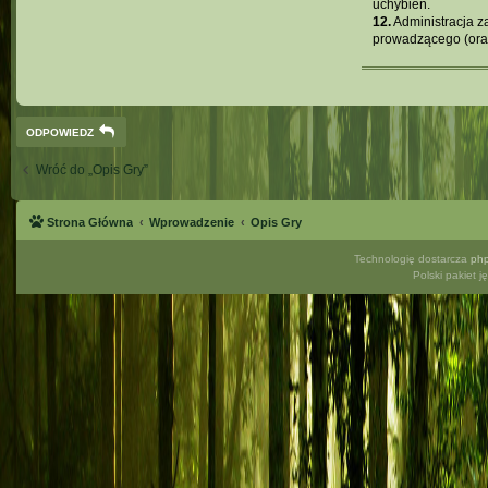
uchybień.
12.
Administracja z
prowadzącego (oraz
ODPOWIEDZ
Wróć do „Opis Gry”
Strona Główna
Wprowadzenie
Opis Gry
Technologię dostarcza
ph
Polski pakiet 