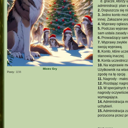
...
d. gracze, którz
administracji: pla
2.
Dopuszcza się ni
3.
Jedno konto może
innej. Zakazane je
4.
Wyprawy ogłasza
5.
Podczas wypraw n
sam ustala zasady 
6.
Prowadzący sam w
7.
Wyprawy zwykle p
swoją wyprawą.
8.
Konto, które ucz
stanowią inaczej.
9.
Konta uczestnicz
10.
Na wyprawie moż
Mistrz Gry
Użytkownik na włas
Posty:
1156
zgodę na tę opcję.
11.
Nagrody - maksy
12.
Rozdając nagro
13.
W specjalnych s
nagrody oczywiście
wymagająca.
14.
Administracja m
uchybień.
15.
Administracja z
porzucona przez pr