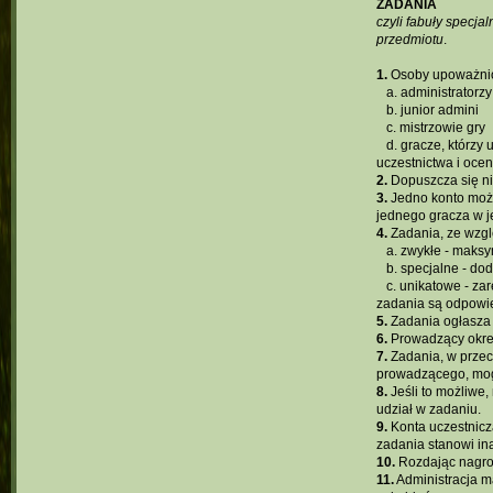
ZADANIA
czyli fabuły specj
przedmiotu
.
1.
Osoby upoważnio
...
a. administratorzy
...
b. junior admini
...
c. mistrzowie gry
...
d. gracze, którzy
uczestnictwa i oce
2.
Dopuszcza się ni
3.
Jedno konto może
jednego gracza w je
4.
Zadania, ze wzgl
...
a. zwykłe - maks
...
b. specjalne - d
...
c. unikatowe - za
zadania są odpowi
5.
Zadania ogłasza
6.
Prowadzący okreś
7.
Zadania, w przec
prowadzącego, mog
8.
Jeśli to możliwe
udział w zadaniu.
9.
Konta uczestnicz
zadania stanowi ina
10.
Rozdając nagro
11.
Administracja m