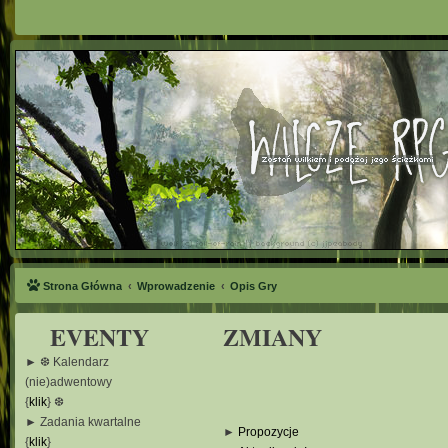
Strona Główna
Wprowadzenie
Opis Gry
EVENTY
ZMIANY
► ❆ Kalendarz
(nie)adwentowy
{
klik
} ❆
► Zadania kwartalne
►
Propozycje
{
klik
}