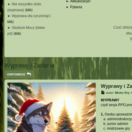
►
Aktualizacje!
► Nie wszystko złoto
►
Pytania
(wyprawa) {
klik
}
_
► Wyprawa dla szczeniąt {
_
klik
}
_
Czuć zbliża
► Studium Mocy (łatwe
_
dłu
pd) {
klik
}
T
_
_
_
Wyprawy i Zadania
ODPOWIEDZ
Wyprawy i Za
P
autor:
Mistrz Gry
o
s
WYPRAWY
t
czyli sesja RPG pr
1.
Osoby upoważnio
...
a. administratorzy
...
b. junior admini
...
c. mistrzowie gry