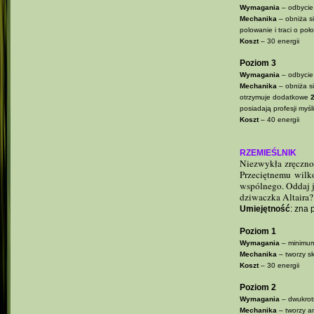
Wymagania
– odbycie
Mechanika
– obniża s
polowanie i traci o po
Koszt
– 30 energii
Poziom 3
Wymagania
– odbycie
Mechanika
– obniża si
otrzymuje dodatkowe
posiadają profesji my
Koszt
– 40 energii
RZEMIEŚLNIK
Niezwykła zręcznoś
Przeciętnemu wilk
wspólnego. Oddaj je
dziwaczka Altaira?
Umiejętność
: zna 
Poziom 1
Wymagania
– minimum 
Mechanika
– tworzy sk
Koszt
– 30 energii
Poziom 2
Wymagania
– dwukrotn
Mechanika
– tworzy a