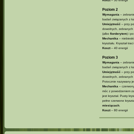
Koszt
– 30 energii
Poziom 2
Wymagania
– zebranie
badań związanych z ka
Umiejętność
– przy po
dowolnych, zebranych 
(albo
fiorderytem
) i p
Mechanika
– niebieski
kryształu. Kryształ tra
Koszt
– 40 energii
Poziom 3
Wymagania
– zebranie
badań związanych z ka
Umiejętność
– przy po
dowolnych, zebranych k
Potocznie nazywany j
Mechanika
– czerwony
móc z powodzeniem zamk
jest kryształ. Pusty k
pełne czerwone kryszt
miesiącach
.
Koszt
– 80 energii