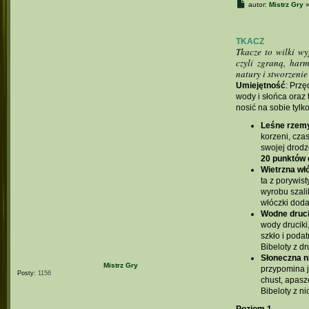
P
autor:
Mistrz Gry
o
s
t
TKACZ
Tkacze to wilki wy
czyli zgraną, har
natury i stworzenie
Umiejętność
: Przę
wody i słońca oraz
nosić na sobie tylk
Leśne rzem
korzeni, cza
swojej drodz
20 punktów e
Wietrzna wł
ta z porywis
wyrobu szali
włóczki dod
Wodne druci
wody druciki,
szkło i podat
Bibeloty z d
Słoneczna n
Mistrz Gry
przypomina j
Posty:
1156
chust, apasz
Bibeloty z n