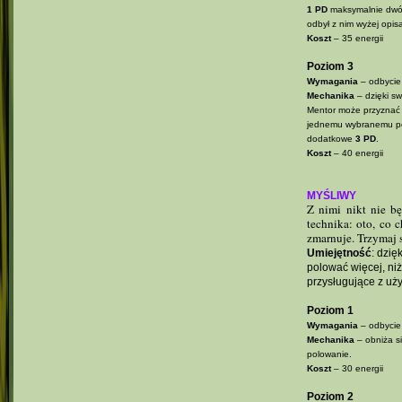
1 PD
maksymalnie dwóm
odbył z nim wyżej opi
Koszt
– 35 energii
Poziom 3
Wymagania
– odbycie
Mechanika
– dzięki s
Mentor może przyzna
jednemu wybranemu pod
dodatkowe
3 PD
.
Koszt
– 40 energii
MYŚLIWY
Z nimi nikt nie b
technika: oto, co 
zmarnuje. Trzymaj 
Umiejętność
: dzię
polować więcej, ni
przysługujące z uży
Poziom 1
Wymagania
– odbycie
Mechanika
– obniża s
polowanie.
Koszt
– 30 energii
Poziom 2