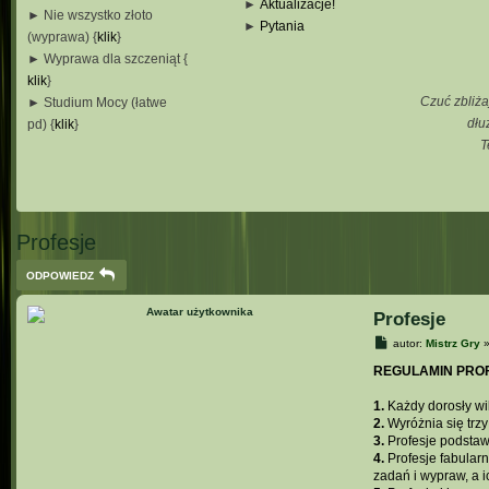
►
Aktualizacje!
► Nie wszystko złoto
►
Pytania
(wyprawa) {
klik
}
_
► Wyprawa dla szczeniąt {
_
klik
}
_
Czuć zbliża
► Studium Mocy (łatwe
_
dłu
pd) {
klik
}
T
_
_
_
Profesje
ODPOWIEDZ
Profesje
P
autor:
Mistrz Gry
o
s
REGULAMIN PROF
t
1.
Każdy dorosły wil
2.
Wyróżnia się trzy
3.
Profesje podstaw
4.
Profesje fabular
zadań i wypraw, a i