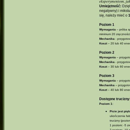
eksperymentom, jak
Umiejętność:
Dzięk
negatywny) i mikstu
się, należy mieć o
1
Poziom 1
Wymagania
– próba sp
minimum 20 zręczności
Mechanika
- przygotow
Koszt
– 20 lub 40 ener
Poziom 2
Wymagania
– przygot
Mechanika
- przygotow
Koszt
– 30 lub 60 ener
Poziom 3
Wymagania
– przygoto
Mechanika
– przygotow
Koszt
– 40 lub 80 ener
Dostępne trucizny
Poziom 1:
Picie jest pię
ukończenia fabu
trucizny (pozi
1 poziom: -5 z
2 poziom: -10 