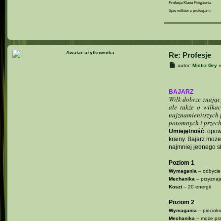
Profesje Klanu Potępienia
Spis wilków z profesjami
Re: Profesje
P
autor:
Mistrz Gry
o
s
t
BAJARZ
Wilk dobrze znający
ale także o wilka
najznamienitszych 
potomnych i przec
Umiejętność
: opow
krainy. Bajarz może
najmniej jednego s
Poziom 1
Wymagania
– odbycie 
Mechanika
– przyzna
Koszt
– 20 energii
Poziom 2
Wymagania
– pięciokr
Mechanika
– może pr