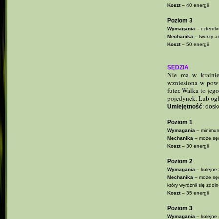
Koszt
– 40 energii
Poziom 3
Wymagania
– czterokr
Mechanika
– tworzy a
Koszt
– 50 energii
SĘDZIA
Nie ma w krainie
wzniesiona w powie
futer. Walka to jeg
pojedynek. Lub ogło
Umiejętność
: dosk
Poziom 1
Wymagania
– minimum
Mechanika
– może sęd
Koszt
– 30 energii
Poziom 2
Wymagania
– kolejne
Mechanika
– może sęd
który wyróżnił się zdol
Koszt
– 35 energii
Poziom 3
Wymagania
– kolejne