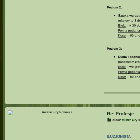
Poziom 2:
Sztuka wzrast
mikstury to 3 d
Efekt
– + 30 do
Forma podania 
Koszt
– 60 ener
Poziom 3:
Duma i opanc
pancerzem zroś
Efekt
– wilk je
Forma podania 
Koszt
– 80 ener
Re: Profesje
P
autor:
Mistrz Gry
o
s
t
ILUZJONISTA