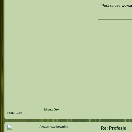
o
s
[Post zarezerwowan
t
Mistrz Gry
Posty:
1156
Re: Profesje