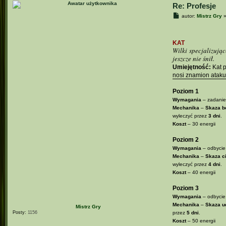
Re: Profesje
P
autor:
Mistrz Gry
o
s
t
KAT
Wilki specjalizują
jeszcze nie śnił.
Umiejętność:
Kat p
nosi znamion atak
Poziom 1
Wymagania
– zadanie
Mechanika
–
Skaza b
wyleczyć przez
3 dni
.
Koszt
– 30 energii
Poziom 2
Wymagania
– odbycie 
Mechanika
–
Skaza ci
wyleczyć przez
4 dni
.
Koszt
– 40 energii
Poziom 3
Wymagania
– odbycie 
Mechanika
–
Skaza u
Mistrz Gry
Posty:
1156
przez
5 dni
.
Koszt
– 50 energii