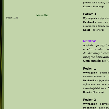
prowadzenie fabuły ba
Koszt
– 30 energii
Poziom 3
Mistrz Gry
Posty:
1156
Wymagania
– pięciokr
Mechanika
- może pr
prowadzenie fabuły ba
Koszt
– 40 energii
MENTOR
Niejedno przeżyli,
mentorów młodzi ad
do klanowej hiera
rozegrać brawurową
Umiejętność
: ich 
Poziom 1
Wymagania
– posiada f
minimum 20 wiedzy; 1
Mechanika
– jego wie
wybranemu szczenięciu/
(dowolnej) bibliotece.
Koszt
– 30 energii
Poziom 2
Wymagania
– odbycie
Mechanika
– dzięki s