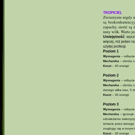
TROPICIEL
Zwierzynie nigdy ni
są bezkonkurencyj
zapachy, sierść są
inny wilk. Warto j
Umiejętność
: wyc
więcej, niż jeden 
użytej profesji.
Poziom 1
Wymagania
– odbycie
Mechanika
– obniża c
Koszt
– 30 energii
Poziom 2
Wymagania
– odbycie
Mechanika
– obniża c
danego wilka max. 5 d
Koszt
– 30 energii
Poziom 3
Wymagania
– odbycie
Mechanika
– ignoruje 
odnalezieniu zwierzyny
temacie przez danego 
znajdując się w innym 
Koszt
– 30 energii