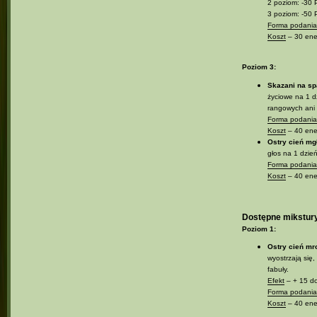
2 poziom: -30 
3 poziom: -50 
Forma podania 
Koszt
– 30 ener
Poziom 3:
Skazani na s
życiowe na 1 d
rangowych ani 
Forma podania 
Koszt
– 40 ener
Ostry cień mg
głos na 1 dzień
Forma podania 
Koszt
– 40 ener
Dostępne mikstur
Poziom 1:
Ostry cień mr
wyostrzają się,
fabuły.
Efekt
– + 15 do
Forma podania 
Koszt
– 40 ener