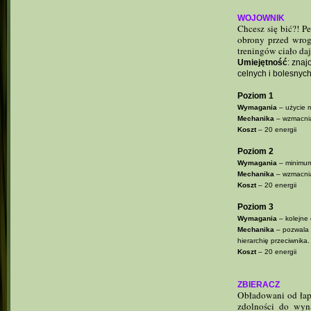
WOJOWNIK
Chcesz się bić?! P
obrony przed wrog
treningów ciało d
Umiejętność
: zna
celnych i bolesnych
Poziom 1
Wymagania
– użycie m
Mechanika
– wzmacnia
Koszt
– 20 energii
Poziom 2
Wymagania
– minimum
Mechanika
– wzmacnia
Koszt
– 20 energii
Poziom 3
Wymagania
– kolejne 
Mechanika
– pozwala u
hierarchię przeciwnika.
Koszt
– 20 energii
ZBIERACZ
Obładowani od łap
zdolności do wyn