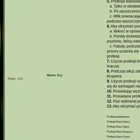
5.
Profesje klanowe
...
a. Tylko w obręb
...
b. Po opuszczeniu
...
c. Wilk powracają
podczas opuszczan
6.
Aby otrzymać prof
...
a. Ilekroć w opis
...
b. Punkty doświad
poziomu, którą nal
...
c. Fabuły, podcza
proces uczenia się
profesji.
7.
Użycie profesji t
inaczej.
8.
Podczas akcji zab
Mistrz Gry
Krupiera.
Posty:
1156
9.
Użycie profesji n
się do wymagań na 
10.
Posiadając wyżs
11.
Posiadane profes
12.
Raz wybranej pr
13.
Aby otrzymać pro
Profesje podstawowe
Profesje Klanu Natury
Profesje Klanu Ognia
Profesje Klanu Księżyca
Profesje Klanu Cienia