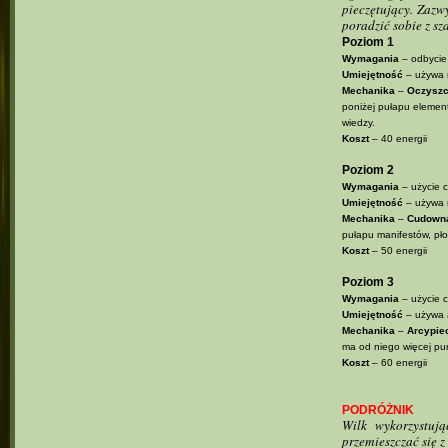
pieczętujący. Zazw
poradzić sobie z sz
Poziom 1
Wymagania
– odbycie
Umiejętność
– używa r
Mechanika
–
Oczyszc
poniżej pułapu element
wiedzy.
Koszt
– 40 energii
Poziom 2
Wymagania
– użycie c
Umiejętność
– używa r
Mechanika
–
Cudowna
pułapu manifestów, płom
Koszt
– 50 energii
Poziom 3
Wymagania
– użycie c
Umiejętność
– używa a
Mechanika
–
Arcypie
ma od niego więcej pu
Koszt
– 60 energii
PODRÓŻNIK
Wilk wykorzystuj
przemieszczać się 