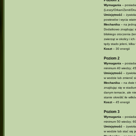
Poziom 1
Wymagania
– posiada
(Leszy/Orkan/Zenit/Dr
Umiejętność
– żywioła
powiewów i wycia wiatr
Mechanika
– na jedną 
Dodatkowo znajdując si
bliskiego otoczenia (
zwierząt w okolicy i i
tędy stado jeleni, kilk
Koszt
– 30 energii
Poziom 2
Wymagania
– posiada
minimum 40 wiedzy; 4
Umiejętność
– żywioła
w wodzie lub zmienić s
Mechanika
– na dwie t
znajdując się w stadiu
danym temacie, ale nie
stanie określić ile wil
Koszt
– 45 energii
Poziom 3
Wymagania
– posiada
minimum 50 wiedzy; 6
Umiejętność
– żywioła
w wodzie lub stać się j