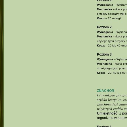
Poziom 1
Wymagania
– Wybrany
Mechanika
– tkacz prz
przędzy noszący wilk 
Koszt
– 20 energii
Poziom 2
Wymagania
– Wykonan
Mechanika
– tkacz prz
użytego typu przędzy 
Koszt
– 20 lub 40 energ
Poziom 3
Wymagania
– Wykonan
Mechanika
– tkacz prz
od użytego typu przęd
Koszt
– 20, 40 lub 60 e
ZNACHOR
Prowadzeni poczuci
szybko leczyć to, 
znachora jest mni
większych cudów zn
Umiejętność:
Z pom
organizmu w nadzwy