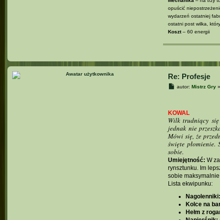
Mechanika
– na trzy t
opuścić niepostrzeżeni
wydarzeń ostatniej fabu
ostatni post wilka, który
Koszt
– 60 energii
Re: Profesje
P
autor:
Mistrz Gry
o
s
t
KOWAL
Wilk trudniący się
jednak nie przeszk
Mówi się, że prze
święte płomienie. 
sobie.
Umiejętność:
W zal
rynsztunku. Im lep
sobie maksymalnie 
Lista ekwipunku:
Nagolenniki
Kolce na bar
Hełm z roga
Napierśnik: