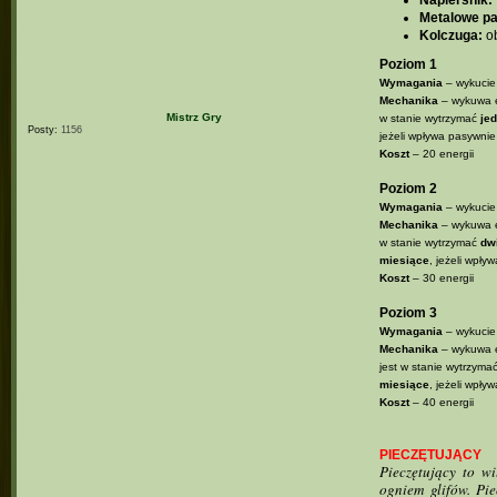
Metalowe pa
Kolczuga:
ob
Poziom 1
Wymagania
– wykucie
Mechanika
– wykuwa e
Mistrz Gry
w stanie wytrzymać
je
Posty:
1156
jeżeli wpływa pasywnie
Koszt
– 20 energii
Poziom 2
Wymagania
– wykucie 
Mechanika
– wykuwa e
w stanie wytrzymać
dw
miesiące
, jeżeli wpły
Koszt
– 30 energii
Poziom 3
Wymagania
– wykucie 
Mechanika
– wykuwa e
jest w stanie wytrzyma
miesiące
, jeżeli wpły
Koszt
– 40 energii
PIECZĘTUJĄCY
Pieczętujący to w
ogniem glifów. Pi