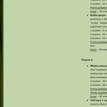
3 poziom: -15 
Forma podania 
Koszt
– 20 ener
Defekt goryla
–
powoduje u ofi
"oczka". Objawy
zależności od 
1 poziom: -5 cz
2 poziom: -10 
3 poziom: -15 
Forma podania 
krwi.
Koszt
– 20 ener
Poziom 2:
Władca pieszc
chęć kopulacji
sutków oraz obf
skoncentrowani
2 poziom: -30 e
3 poziom: -50 e
Forma podania 
Termin przydat
Koszt
– 30 ener
Tańczący z rz
trucizny ofiar