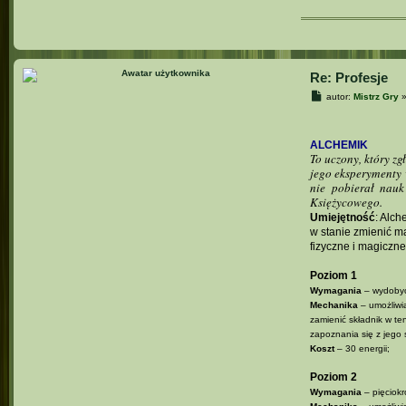
Re: Profesje
P
autor:
Mistrz Gry
o
s
t
ALCHEMIK
To uczony, który zg
jego eksperymenty 
nie pobierał nau
Księżycowego.
Umiejętność
: Alch
w stanie zmienić ma
fizyczne i magiczne
Poziom 1
Wymagania
– wydobyc
Mechanika
– umożliwi
zamienić składnik w te
zapoznania się z jego s
Koszt
– 30 energii;
Poziom 2
Wymagania
– pięciokr