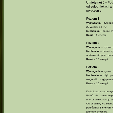
Umiejętność
– Podr
odległych lokacji w
połączenie.
Poziom 1
Wymagania
– zwiedze
20 wiedzy, 15 PD
Mechanika
– potrafi w
Koszt
– 5 energii
Poziom 2
Wymagania
– wytworze
Mechanika
– potrafi w
w stanie utrzymać port
Koszt
– 10 energii
Poziom 3
Wymagania
– wytworze
Mechanika
– dzięki po
niego wilki mogły przen
Koszt
– 15 energii
Dodatkowo dla chętny
Podróżnik na trzecim 
Imię chochlika losuje 
Ów chochlik, w zależn
podróżnika
3 energii
.
jednego chochlika.