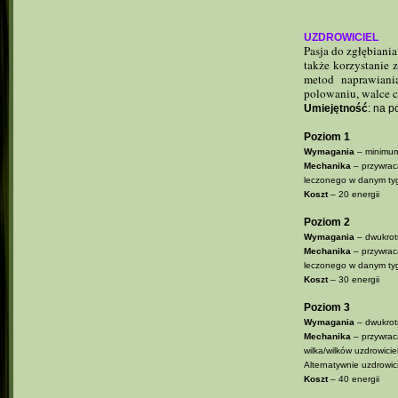
UZDROWICIEL
Pasja do zgłębiani
także korzystanie 
metod naprawiani
polowaniu, walce 
Umiejętność
: na p
Poziom 1
Wymagania
– minimum
Mechanika
– przywra
leczonego w danym tygo
Koszt
– 20 energii
Poziom 2
Wymagania
– dwukrotn
Mechanika
– przywra
leczonego w danym tygo
Koszt
– 30 energii
Poziom 3
Wymagania
– dwukrotn
Mechanika
– przywra
wilka/wilków uzdrowici
Alternatywnie uzdrowic
Koszt
– 40 energii