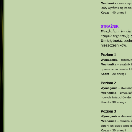
Mechanika
- może sędz
który wyróżnił się zdol
Koszt
– 40 energii
STRAŻNIK
Wyszkoleni, by ch
czujnie wypatrują z
Umiejętność
: podn
nieszczęśników.
Poziom 1
Wymagania
– minimum
Mechanika
– strażnik 
opuszczenia tematu lub
Koszt
– 20 energii
Poziom 2
Wymagania
– dwukrotn
Mechanika
– zrywa łań
nowych łańcuchów do c
Koszt
– 30 energii
Poziom 3
Wymagania
– dwukrotn
Mechanika
– strażnik 
chroni ich przed wrogi
Koszt
– 30 energii