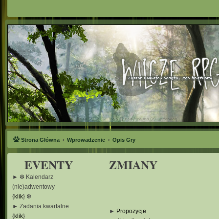
Strona Główna
Wprowadzenie
Opis Gry
EVENTY
ZMIANY
► ❆ Kalendarz
(nie)adwentowy
{
klik
} ❆
► Zadania kwartalne
►
Propozycje
{
klik
}