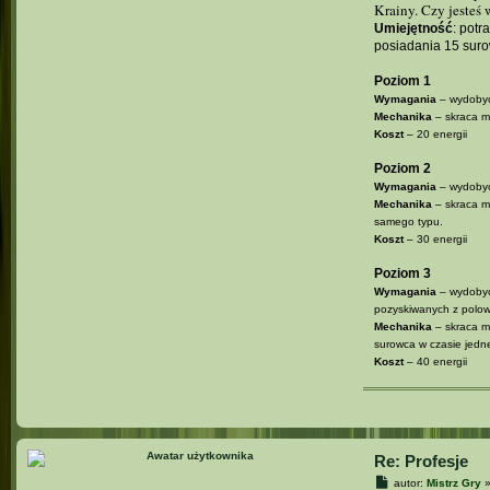
Krainy. Czy jesteś
Umiejętność
: potr
posiadania 15 su
Poziom 1
Wymagania
– wydobyc
Mechanika
– skraca m
Koszt
– 20 energii
Poziom 2
Wymagania
– wydobyc
Mechanika
– skraca m
samego typu.
Koszt
– 30 energii
Poziom 3
Wymagania
– wydobyc
pozyskiwanych z polow
Mechanika
– skraca m
surowca w czasie jednej
Koszt
– 40 energii
Re: Profesje
P
autor:
Mistrz Gry