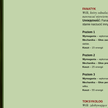
FANATYK
Wilk, który odnala
nawracać niewiern
Umiejętność:
Fanat
stanie narzucić in
Poziom 1
Wymagania
– wykonan
Mechanika
–
Głos za
siebie.
Koszt
– 15 energii
Poziom 2
Wymagania
– wykonan
Mechanika
–
Głos pre
Koszt
– 25 energii
Poziom 3
Wymagania
– wykonan
Mechanika
–
Głos pe
wilka.
Koszt
– 55 energii
TOKSYKOLOG
Wilk zdobywające 