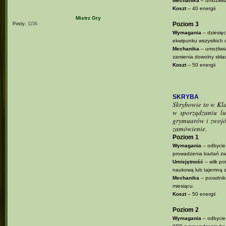
Mechanika
– umożliwi
Koszt
– 40 energii
Mistrz Gry
Poziom 3
Posty:
1156
Wymagania
– dziesięc
ekwipunku wszystkich 
Mechanika
– umożliwia
zamienia dowolny skład
Koszt
– 50 energii
SKRYBA
Skrybowie to w Klan
w sporządzaniu lu
grymuarów i zwojów.
zamówienie.
Poziom 1
Wymagania
– odbycie 
prowadzenia badań zw
Umiejętność
– wilk po
naukową lub tajemną
Mechanika
– poradnik 
miesiącu.
Koszt
– 50 energii
Poziom 2
Wymagania
– odbycie