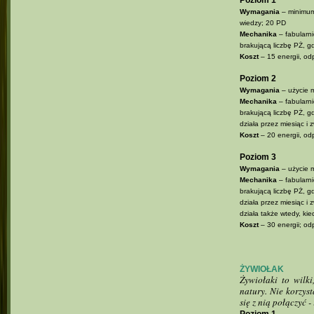
Poziom 1
Wymagania
– minimum
wiedzy; 20 PD
Mechanika
– fabularni
brakującą liczbę PŻ, g
Koszt
– 15 energii, od
Poziom 2
Wymagania
– użycie 
Mechanika
– fabularni
brakującą liczbę PŻ, 
działa przez miesiąc 
Koszt
– 20 energii, od
Poziom 3
Wymagania
– użycie 
Mechanika
– fabularni
brakującą liczbę PŻ, 
działa przez miesiąc 
działa także wtedy, kie
Koszt
– 30 energii; od
ŻYWIOŁAK
Żywiołaki to wilk
natury. Nie korzyst
się z nią połączyć -