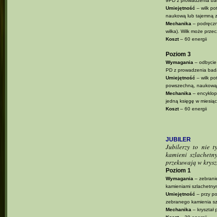
9PD z prowadzenia ba
Umiejętność
– wilk po
naukową lub tajemną
Mechanika
– podręczni
wilka). Wilk może przec
Koszt
– 60 energii
Poziom 3
Wymagania
– odbycie
PD z prowadzenia bad
Umiejętność
– wilk po
powszechną, naukową
Mechanika
– encyklop
jedną księgę w miesiąc
Koszt
– 60 energii
JUBILER
Jubilerzy to nie 
kamieni szlachetn
przekuwają w krysz
Poziom 1
Wymagania
– zebrani
kamieniami szlachetny
Umiejętność
– przy po
zebranego kamienia sz
Mechanika
– kryształ 