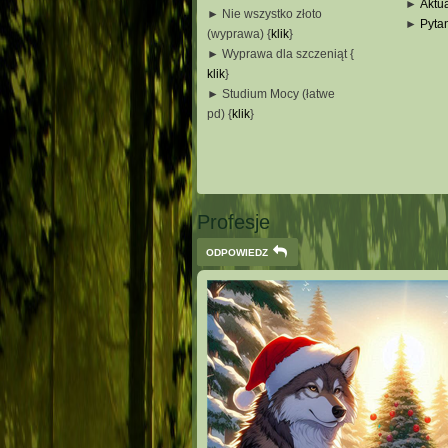
►
Aktua
► Nie wszystko złoto
►
Pyta
(wyprawa) {
klik
}
_
► Wyprawa dla szczeniąt {
_
klik
}
_
► Studium Mocy (łatwe
_
pd) {
klik
}
_
_
_
Profesje
ODPOWIEDZ