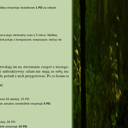
yśliwy otrzymuje dodatkowe
1 PD
za odbyte
aca jego minimalny czas o 5 minut. Myśliwy
żeli poluje z kompanami, towarzysze, którzy nie
ozwalają im na stworzenie czegoś z niczego.
i radioaktywny szlam nie mają ze sobą nic
da potrafi z nich przygotować. Po co komu ta
ać.
nimum 20 wiedzy; 15 PD
nie amuletu rzemieślnik otrzymuje
5 PD
.
edzy; 30 PD
lnik otrzymuje
10 PD
.