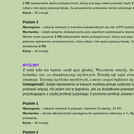
1 PD
maksymalnie dwóm podopiecznym, którzy pod jego okiem polowali, bądź
2
odbył z nim wyżej opisaną fabułę. Za prowadzenie polowania mentor otrzymuje
Koszt
– 35 energii
Poziom 3
Wymagania
– odbycie minimum 2 eventów indywidualnych (za min.10PD każde)
Mechanika
– dzięki swojemu doświadczeniu przy wspólnym wydobywaniu klanow
Mentor może przyznać
1 PD
maksymalnie dwóm podopiecznym, którzy pod jego 
jednemu wybranemu podopiecznemu, który odbył z nim wyżej opisaną fabułę. Z
dodatkowe
3 PD
.
Koszt
– 40 energii
MYŚLIWY
Z nimi nikt nie będzie szedł spać głodny. Wyczulone zmysły, d
technika: oto, co charakteryzuje myśliwych. Potrafią tak zajść zwi
zmarnuje. Trzymaj się blisko myśliwych, a może czegoś będziesz się
Umiejętność
: dzięki wprawieniu w łowach myśliwy poluje szybciej 
polować więcej, niż jeden raz w tygodniu, ale za dodatkowe polowa
przysługujące z użytej profesji (używając 3 poziomu profesji zasada t
Poziom 1
Wymagania
– odbycie minimum 4 polowań; minimum 15 wiedzy; 15 PD
Mechanika
– obniża siłę/zręczność wymaganą do wytropienia zwierzyny o ¼. M
polowanie.
Koszt
– 30 energii
Poziom 2