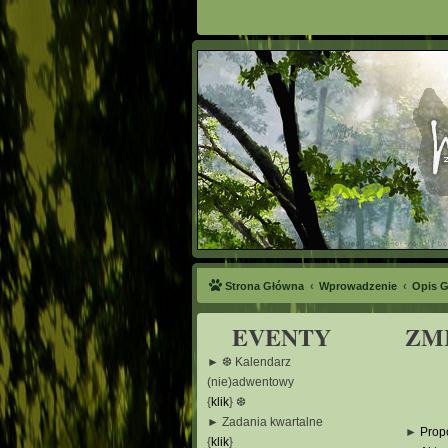
Strona Główna
Wprowadzenie
Opis G
EVENTY
ZM
► ❆ Kalendarz
(nie)adwentowy
{
klik
} ❆
► Zadania kwartalne
►
Prop
{
klik
}