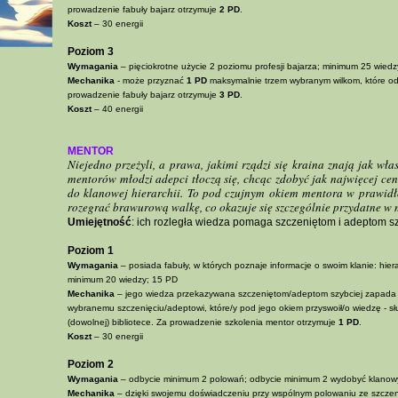
prowadzenie fabuły bajarz otrzymuje
2 PD
.
Koszt
– 30 energii
Poziom 3
Wymagania
– pięciokrotne użycie 2 poziomu profesji bajarza; minimum 25 wied
Mechanika
- może przyznać
1 PD
maksymalnie trzem wybranym wilkom, które od
prowadzenie fabuły bajarz otrzymuje
3 PD
.
Koszt
– 40 energii
MENTOR
Niejedno przeżyli, a prawa, jakimi rządzi się kraina znają jak wł
mentorów młodzi adepci tłoczą się, chcąc zdobyć jak najwięcej ce
do klanowej hierarchii. To pod czujnym okiem mentora w prawid
rozegrać brawurową walkę, co okazuje się szczególnie przydatne w
Umiejętność
: ich rozległa wiedza pomaga szczeniętom i adeptom sz
Poziom 1
Wymagania
– posiada fabuły, w których poznaje informacje o swoim klanie: hierarc
minimum 20 wiedzy; 15 PD
Mechanika
– jego wiedza przekazywana szczeniętom/adeptom szybciej zapada 
wybranemu szczenięciu/adeptowi, które/y pod jego okiem przyswoił/o wiedzę - słu
(dowolnej) bibliotece. Za prowadzenie szkolenia mentor otrzymuje
1 PD
.
Koszt
– 30 energii
Poziom 2
Wymagania
– odbycie minimum 2 polowań; odbycie minimum 2 wydobyć klanow
Mechanika
– dzięki swojemu doświadczeniu przy wspólnym polowaniu ze szczen