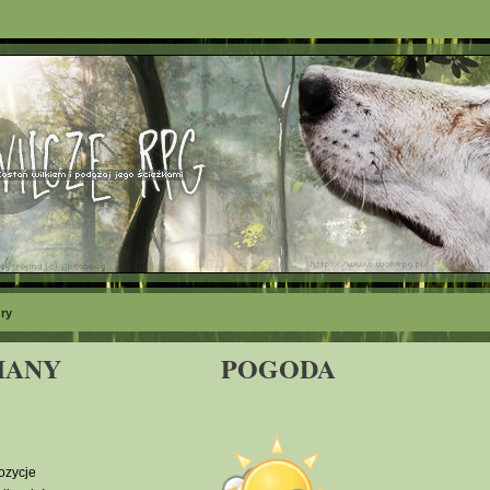
ry
IANY
POGODA
ozycje