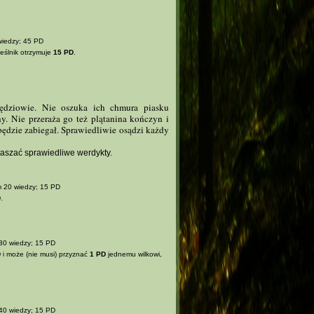
wiedzy; 45 PD
eślnik otrzymuje
15 PD
.
ędziowie. Nie oszuka ich chmura piasku
y. Nie przeraża go też plątanina kończyn i
e będzie zabiegał. Sprawiedliwie osądzi każdy
łaszać sprawiedliwe werdykty.
 20 wiedzy; 15 PD
D
.
30 wiedzy; 15 PD
D
i może (nie musi) przyznać
1 PD
jednemu wilkowi,
40 wiedzy; 15 PD