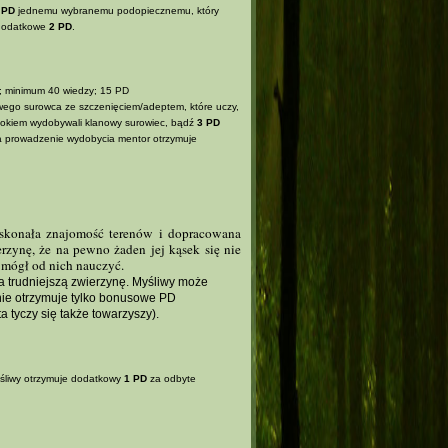
 PD
jednemu wybranemu podopiecznemu, który
 dodatkowe
2 PD
.
; minimum 40 wiedzy; 15 PD
ego surowca ze szczenięciem/adeptem, które uczy,
okiem wydobywali klanowy surowiec, bądź
3 PD
a prowadzenie wydobycia mentor otrzymuje
oskonała znajomość terenów i dopracowana
erzynę, że na pewno żaden jej kąsek się nie
 mógł od nich nauczyć.
na trudniejszą zwierzynę. Myśliwy może
nie otrzymuje tylko bonusowe PD
a tyczy się także towarzyszy).
yśliwy otrzymuje dodatkowy
1 PD
za odbyte