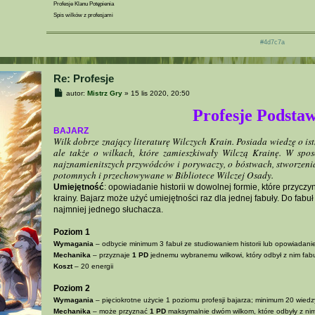
Profesje Klanu Potępienia
Spis wilków z profesjami
#4d7c7a
Re: Profesje
P
autor:
Mistrz Gry
»
15 lis 2020, 20:50
o
s
Profesje Podsta
t
BAJARZ
Wilk dobrze znający literaturę Wilczych Krain. Posiada wiedzę o ist
ale także o wilkach, które zamieszkiwały Wilczą Krainę. W spo
najznamienitszych przywódców i porywaczy, o bóstwach, stworzenia
potomnych i przechowywane w Bibliotece Wilczej Osady.
Umiejętność
: opowiadanie historii w dowolnej formie, które przycz
krainy. Bajarz może użyć umiejętności raz dla jednej fabuły. Do fab
najmniej jednego słuchacza.
Poziom 1
Wymagania
– odbycie minimum 3 fabuł ze studiowaniem historii lub opowiadani
Mechanika
– przyznaje
1 PD
jednemu wybranemu wilkowi, który odbył z nim fabu
Koszt
– 20 energii
Poziom 2
Wymagania
– pięciokrotne użycie 1 poziomu profesji bajarza; minimum 20 wied
Mechanika
– może przyznać
1 PD
maksymalnie dwóm wilkom, które odbyły z ni