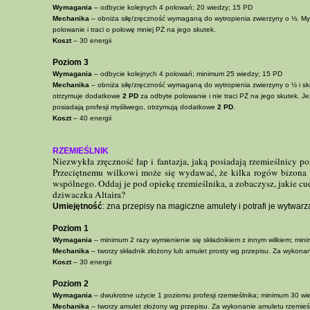
Wymagania
– odbycie kolejnych 4 polowań; 20 wiedzy; 15 PD
Mechanika
– obniża siłę/zręczność wymaganą do wytropienia zwierzyny o ⅓. M
polowanie i traci o połowę mniej PŻ na jego skutek.
Koszt
– 30 energii
Poziom 3
Wymagania
– odbycie kolejnych 4 polowań; minimum 25 wiedzy; 15 PD
Mechanika
– obniża siłę/zręczność wymaganą do wytropienia zwierzyny o ½ i skr
otrzymuje dodatkowe
2 PD
za odbyte polowanie i nie traci PŻ na jego skutek. Je
posiadają profesji myśliwego, otrzymują dodatkowe
2 PD
.
Koszt
– 40 energii
RZEMIEŚLNIK
Niezwykła zręczność łap i fantazja, jaką posiadają rzemieślnicy p
Przeciętnemu wilkowi może się wydawać, że kilka rogów bizona 
wspólnego. Oddaj je pod opiekę rzemieślnika, a zobaczysz, jakie cu
dziwaczka Altaira?
Umiejętność
: zna przepisy na magiczne amulety i potrafi je wytwarz
Poziom 1
Wymagania
– minimum 2 razy wymienienie się składnikiem z innym wilkiem; mi
Mechanika
– tworzy składnik złożony lub amulet prosty wg przepisu. Za wykona
Koszt
– 30 energii
Poziom 2
Wymagania
– dwukrotne użycie 1 poziomu profesji rzemieślnika; minimum 30 wi
Mechanika
– tworzy amulet złożony wg przepisu. Za wykonanie amuletu rzemieś