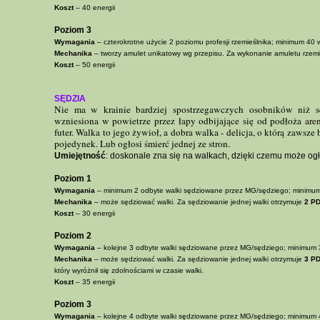
Koszt
– 40 energii
Poziom 3
Wymagania
– czterokrotne użycie 2 poziomu profesji rzemieślnika; minimum 40 
Mechanika
– tworzy amulet unikatowy wg przepisu. Za wykonanie amuletu rzemi
Koszt
– 50 energii
SĘDZIA
Nie ma w krainie bardziej spostrzegawczych osobników niż s
wzniesiona w powietrze przez łapy odbijające się od podłoża aren
futer. Walka to jego żywioł, a dobra walka - delicja, o którą zawsz
pojedynek. Lub ogłosi śmierć jednej ze stron.
Umiejętność
: doskonale zna się na walkach, dzięki czemu może og
Poziom 1
Wymagania
– minimum 2 odbyte walki sędziowane przez MG/sędziego; minimum
Mechanika
– może sędziować walki. Za sędziowanie jednej walki otrzymuje
2 P
Koszt
– 30 energii
Poziom 2
Wymagania
– kolejne 3 odbyte walki sędziowane przez MG/sędziego; minimum 
Mechanika
– może sędziować walki. Za sędziowanie jednej walki otrzymuje
3 P
który wyróżnił się zdolnościami w czasie walki.
Koszt
– 35 energii
Poziom 3
Wymagania
– kolejne 4 odbyte walki sędziowane przez MG/sędziego; minimum 