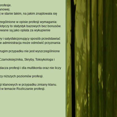
rofesje.
lanowej.
 w stanie takim, na jakim znajdowała się
zególnione w opisie profesji wymagania:
 dotyczy to statystyk bazowych bez bonusów.
towane są jako opłata za wykupienie
wy i satysfakcjonujący sposób przedstawiać
zie administracja może odmówić przyznania
 drugim przypadku nie jest wyszczególnione
Czarnoksiężnika, Skryby, Toksykologa i
cza profesji i dla multikonta oraz nie liczy
y niższych poziomów profesji.
sji klanowych w przypadku zmiany klanu.
rt w temacie
Rozliczanie profesji.