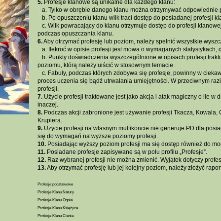
5.
Profesje klanowe są unikalne dla każdego klanu:
...
a. Tylko w obrębie danego klanu można otrzymywać odpowiednie p
...
b. Po opuszczeniu klanu wilk traci dostęp do posiadanej profesji k
...
c. Wilk powracający do klanu otrzymuje dostęp do profesji klanowej
podczas opuszczania klanu.
6.
Aby otrzymać profesję lub poziom, należy spełnić wszystkie wyszc
...
a. Ilekroć w opisie profesji jest mowa o wymaganych statystykach,
...
b. Punkty doświadczenia wyszczególnione w opisach profesji trak
poziomu, którą należy uiścić w stosownym temacie.
...
c. Fabuły, podczas których zdobywa się profesje, powinny w cieka
proces uczenia się bądź utrwalania umiejętności. W przeciwnym ra
profesji.
7.
Użycie profesji traktowane jest jako akcja i atak magiczny o ile w
inaczej.
8.
Podczas akcji zabronione jest używanie profesji Tkacza, Kowala, 
Krupiera.
9.
Użycie profesji na własnym multikoncie nie generuje PD dla posiada
się do wymagań na wyższe poziomy profesji.
10.
Posiadając wyższy poziom profesji ma się dostęp również do moc
11.
Posiadane profesje zapisywane są w polu profilu „Profesje”.
12.
Raz wybranej profesji nie można zmienić. Wyjątek dotyczy profe
13.
Aby otrzymać profesję lub jej kolejny poziom, należy złożyć rapo
Profesje podstawowe
Profesje Klanu Natury
Profesje Klanu Ognia
Profesje Klanu Księżyca
Profesje Klanu Cienia