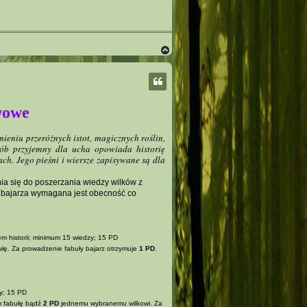
N
a
g
ó
r
ę
wowe
nieniu przeróżnych istot, magicznych roślin,
sób przyjemny dla ucha opowiada historię
ch. Jego pieśni i wiersze zapisywane są dla
ynia się do poszerzania wiedzy wilków z
uł bajarza wymagana jest obecność co
em historii; minimum 15 wiedzy; 15 PD
łę. Za prowadzenie fabuły bajarz otrzymuje
1 PD
.
zy; 15 PD
m fabułę bądź
2 PD
jednemu wybranemu wilkowi. Za