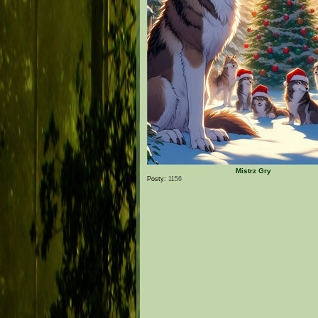
Mistrz Gry
Posty:
1156