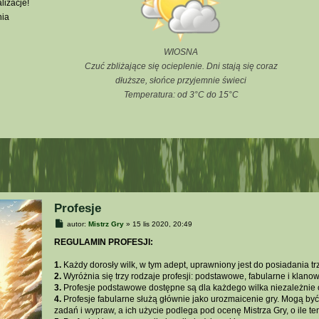
lizacje!
nia
WIOSNA
Czuć zbliżające się ocieplenie. Dni stają się coraz
dłuższe, słońce przyjemnie świeci
Temperatura: od 3°C do 15°C
Profesje
P
autor:
Mistrz Gry
»
15 lis 2020, 20:49
o
s
REGULAMIN PROFESJI:
t
1.
Każdy dorosły wilk, w tym adept, uprawniony jest do posiadania trz
2.
Wyróżnia się trzy rodzaje profesji: podstawowe, fabularne i klanow
3.
Profesje podstawowe dostępne są dla każdego wilka niezależnie 
4.
Profesje fabularne służą głównie jako urozmaicenie gry. Mogą b
zadań i wypraw, a ich użycie podlega pod ocenę Mistrza Gry, o ile ten