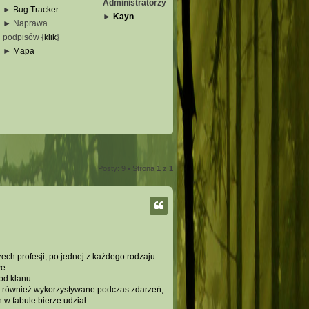
Administratorzy
►
Bug Tracker
►
Kayn
► Naprawa
podpisów {
klik
}
_
►
Mapa
_
_
_
Posty: 9 • Strona
1
z
1
ech profesji, po jednej z każdego rodzaju.
e.
od klanu.
yć również wykorzystywane podczas zdarzeń,
 w fabule bierze udział.