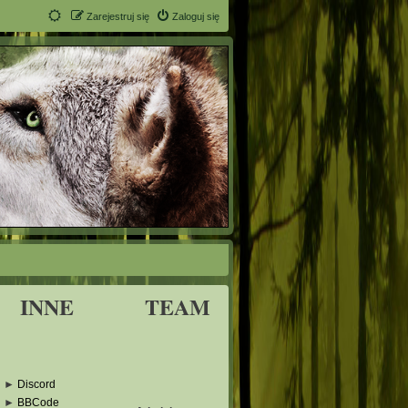
Zarejestruj się
Zaloguj się
INNE
TEAM
►
Discord
►
BBCode