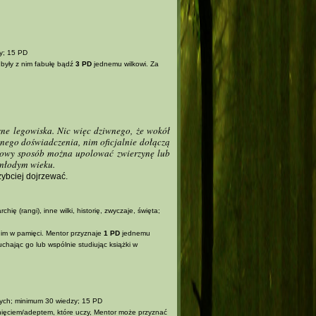
zy; 15 PD
były z nim fabułę bądź
3 PD
jednemu wilkowi. Za
asne legowiska. Nic więc dziwnego, że wokół
nnego doświadczenia, nim oficjalnie dołączą
łowy sposób można upolować zwierzynę lub
 młodym wieku.
ybciej dojrzewać.
hię (rangi), inne wilki, historię, zwyczaje, święta;
im w pamięci. Mentor przyznaje
1 PD
jednemu
chając go lub wspólnie studiując książki w
ych; minimum 30 wiedzy; 15 PD
ięciem/adeptem, które uczy, Mentor może przyznać