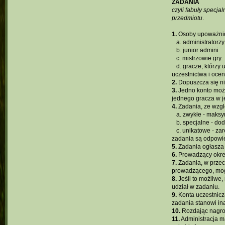
ZADANIA
czyli fabuły specj
przedmiotu
.
1.
Osoby upoważnio
...
a. administratorzy
...
b. junior admini
...
c. mistrzowie gry
...
d. gracze, którzy
uczestnictwa i oce
2.
Dopuszcza się ni
3.
Jedno konto może
jednego gracza w je
4.
Zadania, ze wzgl
...
a. zwykłe - maks
...
b. specjalne - d
...
c. unikatowe - za
zadania są odpowi
5.
Zadania ogłasza
6.
Prowadzący okreś
7.
Zadania, w przec
prowadzącego, mog
8.
Jeśli to możliwe
udział w zadaniu.
9.
Konta uczestnicz
zadania stanowi ina
10.
Rozdając nagro
11.
Administracja m