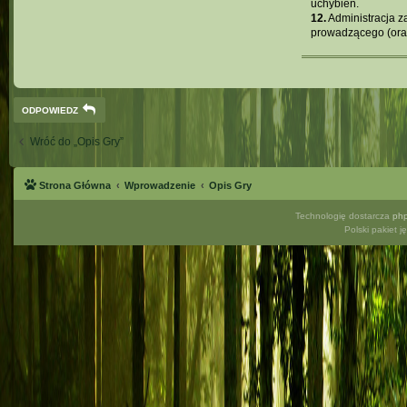
uchybień.
12.
Administracja z
prowadzącego (oraz
ODPOWIEDZ
Wróć do „Opis Gry”
Strona Główna
Wprowadzenie
Opis Gry
Technologię dostarcza
ph
Polski pakiet 