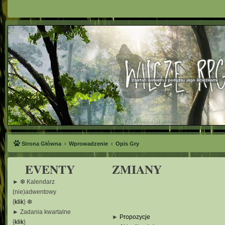
Strona Główna
Wprowadzenie
Opis Gry
EVENTY
ZMIANY
► ❆ Kalendarz
(nie)adwentowy
{
klik
} ❆
► Zadania kwartalne
►
Propozycje
{
klik
}