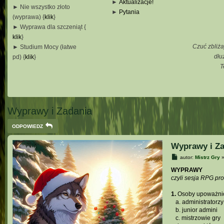
►
Aktualizacje!
► Nie wszystko złoto
►
Pytania
(wyprawa) {
klik
}
_
► Wyprawa dla szczeniąt {
_
klik
}
_
Czuć zbliża
► Studium Mocy (łatwe
_
dłu
pd) {
klik
}
T
_
_
_
Wyprawy i Zadania
ODPOWIEDZ
Wyprawy i Za
P
autor:
Mistrz Gry
o
s
WYPRAWY
t
czyli sesja RPG pr
1.
Osoby upoważnio
...
a. administratorzy
...
b. junior admini
...
c. mistrzowie gry