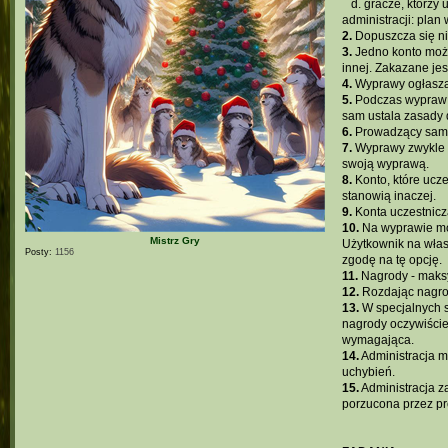
...
d. gracze, którz
administracji: pla
2.
Dopuszcza się ni
3.
Jedno konto może
innej. Zakazane je
4.
Wyprawy ogłasza
5.
Podczas wypraw n
sam ustala zasady 
6.
Prowadzący sam w
7.
Wyprawy zwykle p
swoją wyprawą.
8.
Konto, które ucz
stanowią inaczej.
9.
Konta uczestnicz
10.
Na wyprawie moż
Mistrz Gry
Użytkownik na włas
Posty:
1156
zgodę na tę opcję.
11.
Nagrody - maksy
12.
Rozdając nagro
13.
W specjalnych s
nagrody oczywiście
wymagająca.
14.
Administracja m
uchybień.
15.
Administracja z
porzucona przez pr