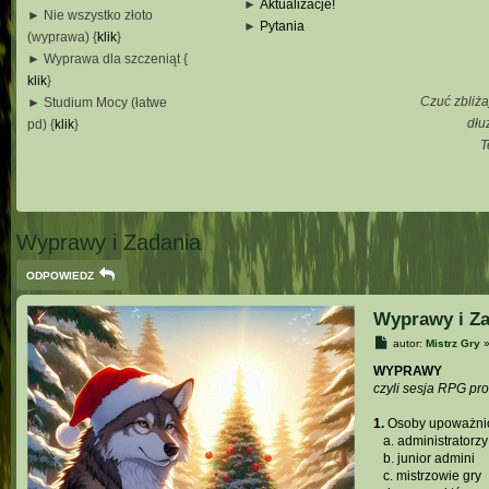
►
Aktualizacje!
► Nie wszystko złoto
►
Pytania
(wyprawa) {
klik
}
_
► Wyprawa dla szczeniąt {
_
klik
}
_
Czuć zbliża
► Studium Mocy (łatwe
_
dłu
pd) {
klik
}
T
_
_
_
Wyprawy i Zadania
ODPOWIEDZ
Wyprawy i Za
P
autor:
Mistrz Gry
o
s
WYPRAWY
t
czyli sesja RPG pr
1.
Osoby upoważnio
...
a. administratorzy
...
b. junior admini
...
c. mistrzowie gry