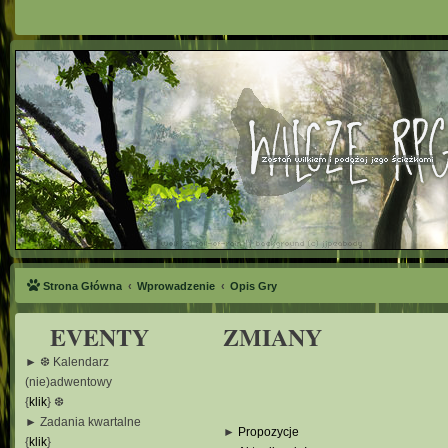
Strona Główna
Wprowadzenie
Opis Gry
EVENTY
ZMIANY
► ❆ Kalendarz
(nie)adwentowy
{
klik
} ❆
► Zadania kwartalne
►
Propozycje
{
klik
}