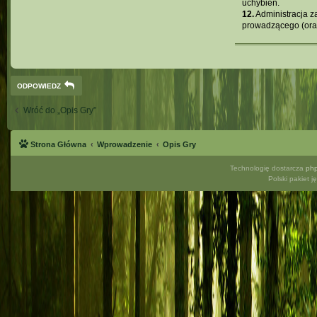
uchybień.
12.
Administracja z
prowadzącego (oraz
ODPOWIEDZ
Wróć do „Opis Gry”
Strona Główna
Wprowadzenie
Opis Gry
Technologię dostarcza
ph
Polski pakiet 