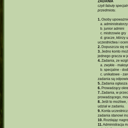
ZADANIA
czyli fabuły specj
przedmiotu
.
1.
Osoby upoważnio
...
a. administratorzy
...
b. junior admini
...
c. mistrzowie gry
...
d. gracze, którzy
uczestnictwa i oce
2.
Dopuszcza się ni
3.
Jedno konto może
jednego gracza w je
4.
Zadania, ze wzgl
...
a. zwykłe - maks
...
b. specjalne - d
...
c. unikatowe - za
zadania są odpowi
5.
Zadania ogłasza
6.
Prowadzący okreś
7.
Zadania, w przec
prowadzącego, mog
8.
Jeśli to możliwe
udział w zadaniu.
9.
Konta uczestnicz
zadania stanowi ina
10.
Rozdając nagro
11.
Administracja m