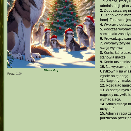
...
d. gracze, którz
administracji: pla
2.
Dopuszcza się ni
3.
Jedno konto może
innej. Zakazane je
4.
Wyprawy ogłasza
5.
Podczas wypraw n
sam ustala zasady 
6.
Prowadzący sam w
7.
Wyprawy zwykle p
swoją wyprawą.
8.
Konto, które ucz
stanowią inaczej.
9.
Konta uczestnicz
10.
Na wyprawie moż
Mistrz Gry
Użytkownik na włas
Posty:
1156
zgodę na tę opcję.
11.
Nagrody - maksy
12.
Rozdając nagro
13.
W specjalnych s
nagrody oczywiście
wymagająca.
14.
Administracja m
uchybień.
15.
Administracja z
porzucona przez pr