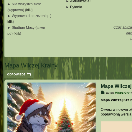
►
Aktualizacje!
► Nie wszystko złoto
►
Pytania
(wyprawa) {
klik
}
_
► Wyprawa dla szczeniąt {
_
klik
}
_
Czuć zbliża
► Studium Mocy (łatwe
_
dłu
pd) {
klik
}
T
_
_
_
Mapa Wilczej Krainy
ODPOWIEDZ
Mapa Wilczej
P
autor:
Mistrz Gry
o
s
Mapa Wilczej Krai
t
Otwórz w nowym okn
poprawioną wersją