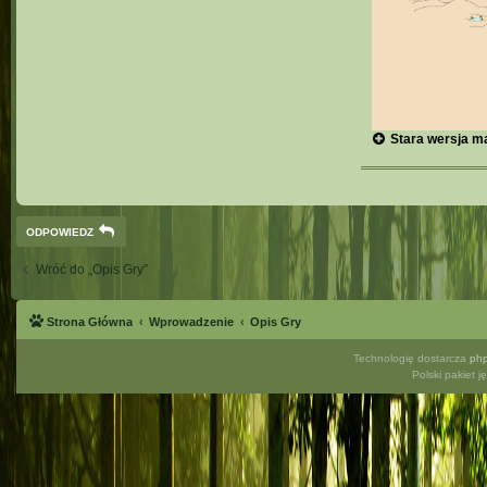
Stara wersja m
ODPOWIEDZ
Wróć do „Opis Gry”
Strona Główna
Wprowadzenie
Opis Gry
Technologię dostarcza
ph
Polski pakiet 