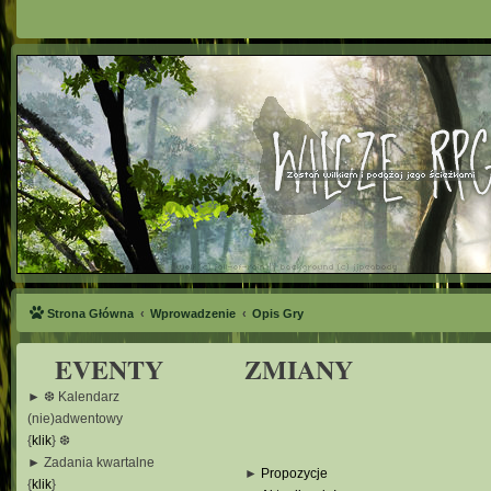
Strona Główna
Wprowadzenie
Opis Gry
EVENTY
ZMIANY
► ❆ Kalendarz
(nie)adwentowy
{
klik
} ❆
► Zadania kwartalne
►
Propozycje
{
klik
}