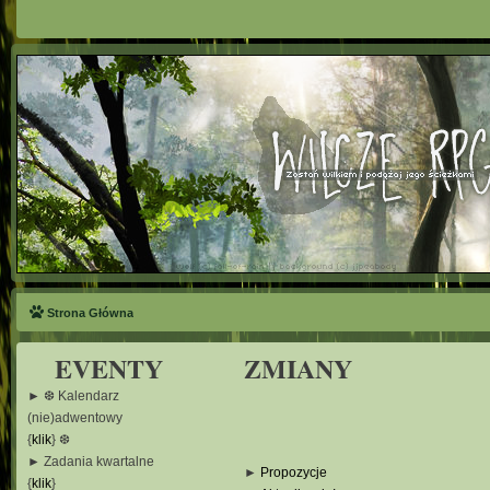
Strona Główna
EVENTY
ZMIANY
► ❆ Kalendarz
(nie)adwentowy
{
klik
} ❆
► Zadania kwartalne
►
Propozycje
{
klik
}