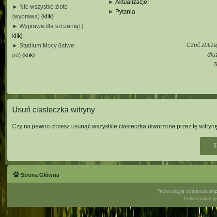
►
Aktualizacje!
► Nie wszystko złoto
►
Pytania
(wyprawa) {
klik
}
_
► Wyprawa dla szczeniąt {
_
klik
}
_
Czuć zbliża
► Studium Mocy (łatwe
_
dłu
pd) {
klik
}
T
_
_
_
Usuń ciasteczka witryny
Czy na pewno chcesz usunąć wszystkie ciasteczka utworzone przez tę witryn
Strona Główna
Technologię dostarcza
ph
Polski pakiet 