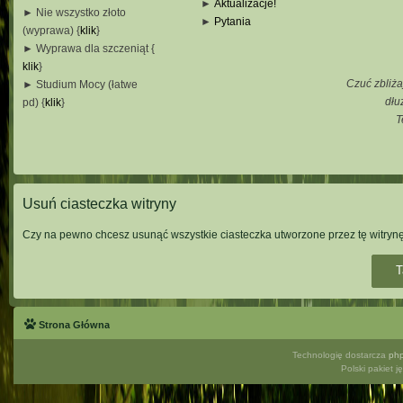
►
Aktualizacje!
► Nie wszystko złoto
►
Pytania
(wyprawa) {
klik
}
_
► Wyprawa dla szczeniąt {
_
klik
}
_
Czuć zbliża
► Studium Mocy (łatwe
_
dłu
pd) {
klik
}
T
_
_
_
Usuń ciasteczka witryny
Czy na pewno chcesz usunąć wszystkie ciasteczka utworzone przez tę witryn
Strona Główna
Technologię dostarcza
ph
Polski pakiet 