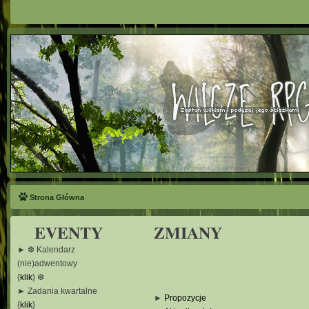
Strona Główna
EVENTY
ZMIANY
► ❆ Kalendarz
(nie)adwentowy
{
klik
} ❆
► Zadania kwartalne
►
Propozycje
{
klik
}