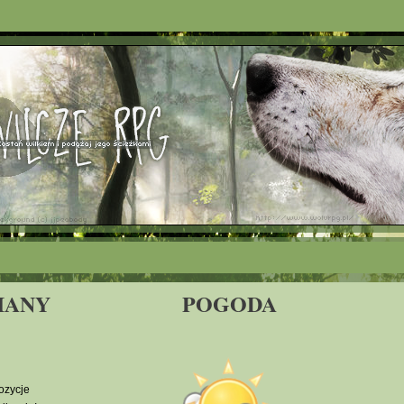
IANY
POGODA
ozycje