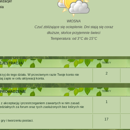
lizacje!
nia
WIOSNA
Czuć zbliżające się ocieplenie. Dni stają się coraz
dłuższe, słońce przyjemnie świeci
Temperatura: od 3°C do 15°C
EJESTRACJA
TEMATY
2
rzyj do tego działu. W przeciwnym razie Twoje konto nie
j zapis w celu aktywacji konta.
PROWADZENIE
TEMATY
1
 z akceptacją i przestrzeganiem zawartych w nim zasad.
iedzialnych za forum oraz tych zasłużonych bez których nie
17
ry i tworzeniu postaci.