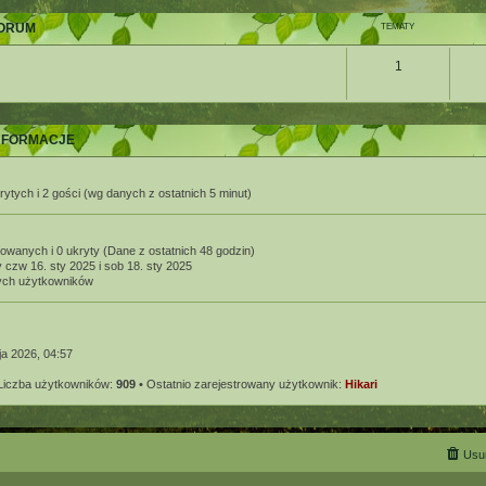
ORUM
TEMATY
1
NFORMACJE
rytych i 2 gości (wg danych z ostatnich 5 minut)
rowanych i 0 ukryty (Dane z ostatnich 48 godzin)
 czw 16. sty 2025 i sob 18. sty 2025
nych użytkowników
ja 2026, 04:57
Liczba użytkowników:
909
• Ostatnio zarejestrowany użytkownik:
Hikari
Usuń