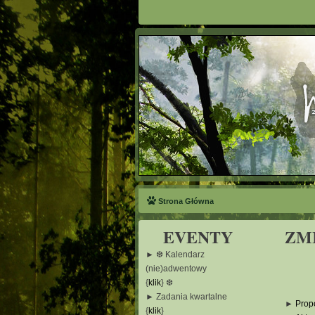
Strona Główna
EVENTY
ZM
► ❆ Kalendarz
(nie)adwentowy
{
klik
} ❆
► Zadania kwartalne
►
Prop
{
klik
}