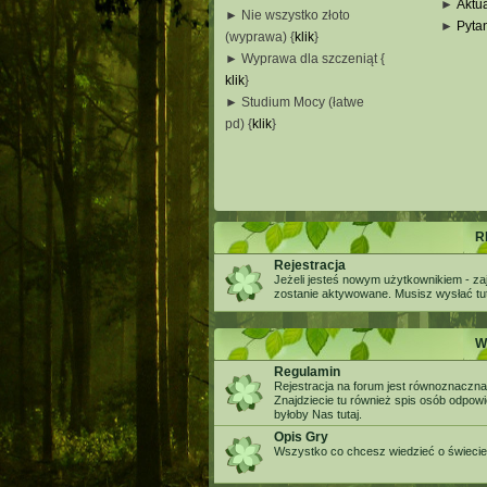
►
Aktua
► Nie wszystko złoto
►
Pyta
(wyprawa) {
klik
}
_
► Wyprawa dla szczeniąt {
_
klik
}
_
► Studium Mocy (łatwe
_
pd) {
klik
}
_
_
_
R
Rejestracja
Jeżeli jesteś nowym użytkownikiem - zaj
zostanie aktywowane. Musisz wysłać tuta
W
Regulamin
Rejestracja na forum jest równoznaczna
Znajdziecie tu również spis osób odpow
byłoby Nas tutaj.
Opis Gry
Wszystko co chcesz wiedzieć o świecie g