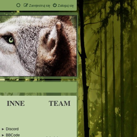
Zarejestruj się
Zaloguj się
INNE
TEAM
►
Discord
►
BBCode