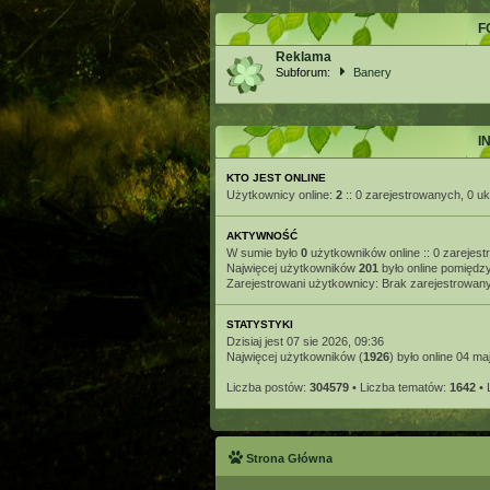
F
Reklama
Subforum:
Banery
I
KTO JEST ONLINE
Użytkownicy online:
2
:: 0 zarejestrowanych, 0 uk
AKTYWNOŚĆ
W sumie było
0
użytkowników online :: 0 zarejest
Najwięcej użytkowników
201
było online pomiędzy
Zarejestrowani użytkownicy: Brak zarejestrowa
STATYSTYKI
Dzisiaj jest 07 sie 2026, 09:36
Najwięcej użytkowników (
1926
) było online 04 ma
Liczba postów:
304579
• Liczba tematów:
1642
• 
Strona Główna