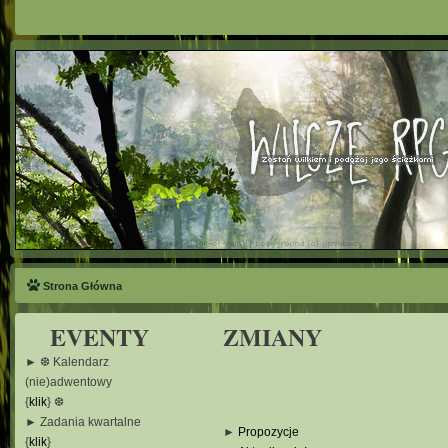
Strona Główna
EVENTY
ZMIANY
► ❆ Kalendarz
(nie)adwentowy
{
klik
} ❆
► Zadania kwartalne
►
Propozycje
{
klik
}