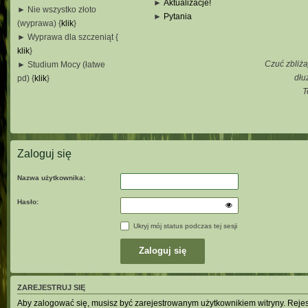
►
Aktualizacje!
► Nie wszystko złoto
►
Pytania
(wyprawa) {
klik
}
_
► Wyprawa dla szczeniąt {
_
klik
}
_
Czuć zbliża
► Studium Mocy (łatwe
_
dłu
pd) {
klik
}
T
_
_
_
Zaloguj się
Nazwa użytkownika:
Hasło:
Ukryj mój status podczas tej sesji
ZAREJESTRUJ SIĘ
Aby zalogować się, musisz być zarejestrowanym użytkownikiem witryny. Rejestr