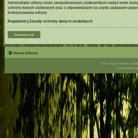
Administrator witryny może zarejestrowanym użytkownikom nadać wiele doda
ochrony danych osobowych oraz z odpowiedziami na często zadawane pytani
funkcjonowania witryny.
Regulamin
|
Zasady ochrony danych osobowych
Zarejestruj się
Strona Główna
Technologię dostarcza
ph
Polski pakiet 