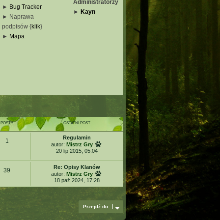
Administratorzy
►
Bug Tracker
►
Kayn
► Naprawa
podpisów {
klik
}
_
►
Mapa
_
_
_
POSTY
OSTATNI POST
Regulamin
1
W
autor:
Mistrz Gry
y
20 lip 2015, 05:04
ś
w
Re: Opisy Klanów
i
39
W
autor:
Mistrz Gry
e
y
18 paź 2024, 17:28
t
ś
l
w
n
i
a
e
Przejdź do
j
t
n
l