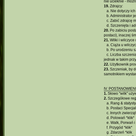
nie ucieknie - moż
19.
Zdrajcy:
...
a. Nie dotyczy ich 
...
b. Administrator
...
c. Zabić zdrajcę 
...
d. Szczenięta i a
20.
Po zabiciu post
postaci), inaczej ś
21.
Wilki i wilczyce
...
a. Ciąża u wilczy
...
b. Po urodzeniu s
...
c. Liczba szczeni
jednak w takim prz
22.
Użytkownik prow
23.
Szczeniak, by d
samotnikiem wystar
IV. POSTANOWIE
1.
Słowo "wilk" używ
2.
Szczegółowe reg
...
a. Rang & statysty
...
b. Postaci Specja
...
c. Innych zwierząt
...
d. Polowań *
klik
*
...
e. Walk, Porwań i
...
f. Przygód *
klik
*
...
g. Zdarzeń *
klik