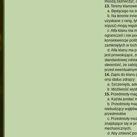
muszą zaznaczyć, do
13.
Tereny klanowe 
...
a. Będącego na s
...
b. Na terenie inn
uzyskane z rang, ty
sojusz) mogą regul
...
c. Alfa klanu ma
ograniczeń i nie po
konsekwencje polit
zamkniętych w loch
...
d. Alfa klanu ma
jest prowokujące, z
standardowej odsiad
stwierdzić, że zabó
przed ewentualnym 
14.
Zapis do klanu j
ona status zdrajcy:
...
a. Szczenięta, ad
...
b. Możliwość wyst
15.
Przedmioty mag
...
a. Każda postać 
...
b. Przedmioty ma
niebudzący wątpliw
przedmiotów
...
c. Przedmioty mo
znajdujące się w p
mechanicznych.
...
d. Aby zmienić po