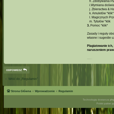
...
h. Zdobywania P
...
i.Wymiana doświad
...
j. Zbieractwa & 
...
k. Amuletów *
klik
*
...
l. Magicznych Pr
...
m. Tytułów *
klik
3.
Pomoc *
klik
*
Zasady i reguły ob
własne i sugestie 
Plagiatowanie ich,
naruszeniem prawa
Ostatnia aktualizacja:
30.04.2024
ODPOWIEDZ
Wróć do „Regulamin”
Strona Główna
Wprowadzenie
Regulamin
Technologię dostarcza
ph
Polski pakiet 