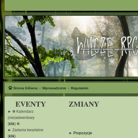
Strona Główna
Wprowadzenie
Regulamin
EVENTY
ZMIANY
► ❆ Kalendarz
(nie)adwentowy
{
klik
} ❆
► Zadania kwartalne
►
Propozycje
{
klik
}