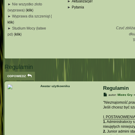
►
Aktualizacje!
► Nie wszystko złoto
►
Pytania
(wyprawa) {
klik
}
_
► Wyprawa dla szczeniąt {
_
klik
}
_
Czuć zbliża
► Studium Mocy (łatwe
_
dłu
pd) {
klik
}
T
_
_
_
Regulamin
ODPOWIEDZ
Regulamin
P
autor:
Mistrz Gry
o
s
"Nieznajomość praw
t
Jeśli chcesz być s
I. POSTANOWIENI
1.
Administratorzy s
nieujętych niniejs
2.
Junior admini st