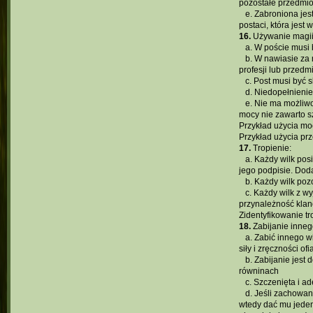
pozostałe przedmio
...
e. Zabroniona jes
postaci, która jest
16.
Używanie magii 
...
a. W poście musi 
...
b. W nawiasie za 
profesji lub przedmi
...
c. Post musi być s
...
d. Niedopełnienie
...
e. Nie ma możliwo
mocy nie zawarto s
Przykład użycia mo
Przykład użycia prz
17.
Tropienie:
...
a. Każdy wilk pos
jego podpisie. Dod
...
b. Każdy wilk poz
...
c. Każdy wilk z wy
przynależność klan
Zidentyfikowanie tr
18.
Zabijanie inneg
...
a. Zabić innego w
siły i zręczności of
...
b. Zabijanie jest
równinach
...
c. Szczenięta i a
...
d. Jeśli zachowan
wtedy dać mu jeden 