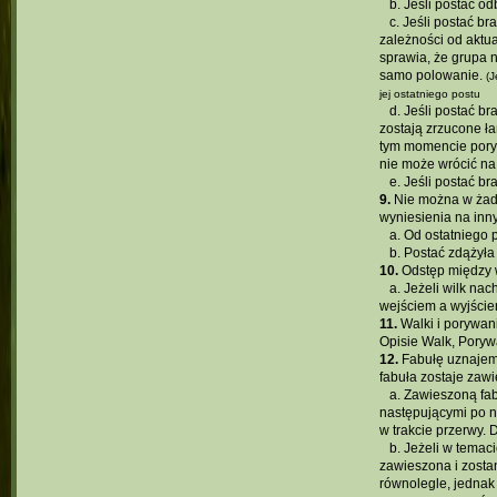
...
b. Jeśli postać o
...
c. Jeśli postać br
zależności od aktua
sprawia, że grupa 
samo polowanie.
(J
jej ostatniego postu
...
d. Jeśli postać br
zostają zrzucone ła
tym momencie poryw
nie może wrócić na
...
e. Jeśli postać b
9.
Nie można w żade
wyniesienia na inny
...
a. Od ostatniego 
...
b. Postać zdążyła
10.
Odstęp między w
...
a. Jeżeli wilk na
wejściem a wyjście
11.
Walki i porywan
Opisie Walk, Poryw
12.
Fabułę uznajemy
fabuła zostaje zawi
...
a. Zawieszoną fab
następującymi po n
w trakcie przerwy.
...
b. Jeżeli w temac
zawieszona i zosta
równolegle, jednak