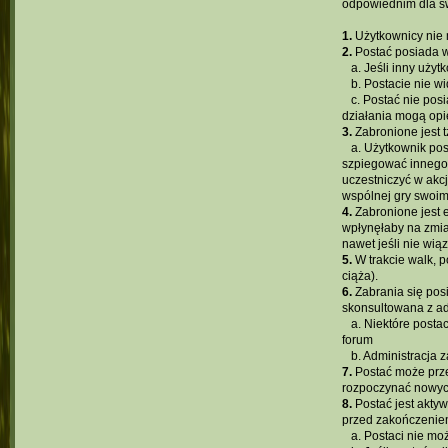
odpowiednim dla św
1.
Użytkownicy nie m
2.
Postać posiada w
...
a. Jeśli inny użyt
...
b. Postacie nie wi
...
c. Postać nie pos
działania mogą opi
3.
Zabronione jest t
...
a. Użytkownik pos
szpiegować innego 
uczestniczyć w akc
wspólnej gry swoim
4.
Zabronione jest e
wpłynęłaby na zmia
nawet jeśli nie wią
5.
W trakcie walk, p
ciąża).
6.
Zabrania się posi
skonsultowana z ad
...
a. Niektóre posta
forum
...
b. Administracja
7.
Postać może prze
rozpoczynać nowych
8.
Postać jest aktyw
przed zakończeniem 
...
a. Postaci nie mo