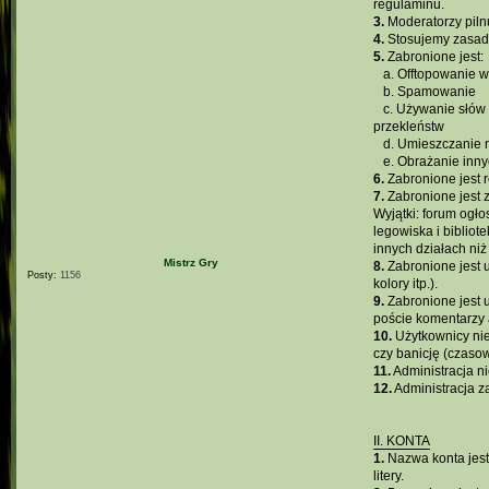
regulaminu.
3.
Moderatorzy piln
4.
Stosujemy zasady
5.
Zabronione jest:
...
a. Offtopowanie 
...
b. Spamowanie
...
c. Używanie słów
przekleństw
...
d. Umieszczanie n
...
e. Obrażanie inn
6.
Zabronione jest 
7.
Zabronione jest z
Wyjątki: forum ogło
legowiska i biblio
innych działach ni
Mistrz Gry
8.
Zabronione jest 
Posty:
1156
kolory itp.).
9.
Zabronione jest 
poście komentarzy 
10.
Użytkownicy nie
czy banicję (czasow
11.
Administracja n
12.
Administracja z
II. KONTA
1.
Nazwa konta jest
litery.