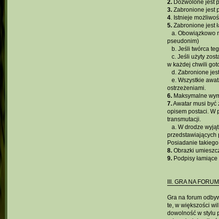
2.
Dozwolone jest p
3.
Zabronione jest 
4
. Istnieje możliwo
5.
Zabronione jest ł
...
a. Obowiązkowo n
pseudonim)
...
b. Jeśli twórca t
...
c. Jeśli użyty zo
w każdej chwili g
...
d. Zabronione jes
...
e. Wszystkie awat
ostrzeżeniami.
6.
Maksymalne wymia
7.
Awatar musi być 
opisem postaci. W 
transmutacji.
...
a. W drodze wyjąt
przedstawiających p
Posiadanie takiego 
8.
Obrazki umieszcz
9.
Podpisy łamiące 
III. GRA NA FORUM
Gra na forum odbyw
te, w większości wi
dowolność w stylu 